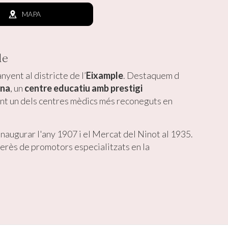
MAPA
le
nyent al districte de l’
Eixample
. Destaquem d
ona
, un
centre educatiu amb prestigi
sent un dels centres mèdics més reconeguts en
 inaugurar l'any 1907 i el Mercat del Ninot al 1935.
erès de promotors especialitzats en la