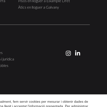
erra
Pisos en lloguer a Eixample Dret
Àtics en lloguer a Galvany
es
i jurídica
obles
gualment, fem servir cookies per mesurar i obtenir dades de
ha llegit i acceptat l'informació presentada. Per administrar