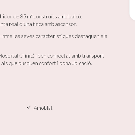
s cookies són utilitzades per emmagatzemar informació sobre les
cies i les eleccions personals de l'usuari a través de l'observació cont
llidor de 85 m² construïts amb balcó,
us hàbits de navegació. Gràcies a elles, podem conèixer els hàbits de
nta real d'una finca amb ascensor.
ó al lloc web i mostrar publicitat relacionada amb el perfil de navegac
 Entre les seves característiques destaquen els
Guardar configuració
Acceptar totes
(Hospital Clínic) i ben connectat amb transport
 als que busquen confort i bona ubicació.
Amoblat