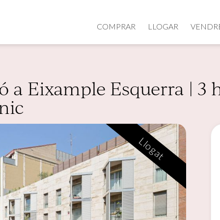
COMPRAR
LLOGAR
VENDR
 a Eixample Esquerra | 3 h
nic
Llogat