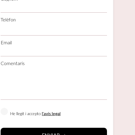
Telèfon
tivades
Email
 de
tal·lació
 així ho
Comentaris
n
na web.
oc web.
urament
 servei.
 dels
He llegit i accepto
l'avís legal
s.
ENVIAR