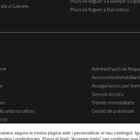
Pisos en lloguer a Eixample Esqu
busca viure Barcelona amb comoditat i bona connexió.
enda a Galvany
Pisos en lloguer a Barcelona
rar
Administració de finqu
r
Assessoria immobiliària 
re
Assegurances per imm
Serveis tècnics
om
Tràmits Immobiliaris
lla amb nosaltres
Gestió de patrimoni
cte
 manera segura la nostra pàgina web i personalitzar el seu contingut. I
s gustos i preferències. Premi el botó "Acceptar totes" per confirmar que 