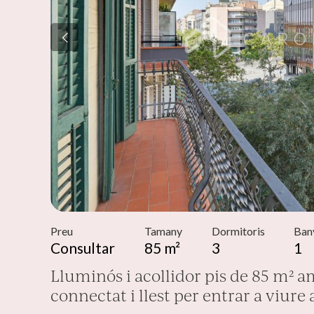
Modif
Tècniq
Aquest l
millorar
de les m
desitja,
compte 
Analít
Permete
La info
Preu
Tamany
Dormitoris
Ban
de l'act
Consultar
85 m²
3
1
introdui
Permeten
Lluminós i acollidor pis de 85 m² a
nostres
connectat i llest per entrar a viure 
Marketi