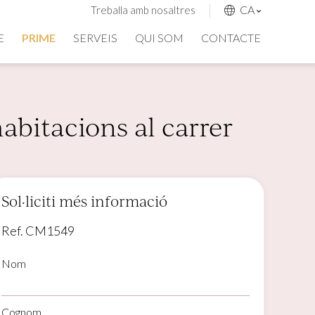
CA
Treballa amb nosaltres
E
PRIME
SERVEIS
QUI SOM
CONTACTE
abitacions al carrer
Sol·liciti més informació
Ref. CM1549
Nom
Cognom