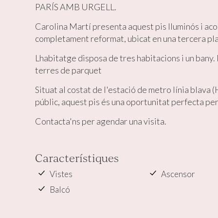
PARÍS AMB URGELL.
Aqueste
preferèn
Carolina Martí presenta aquest pis lluminós i aco
dels se
completament reformat, ubicat en una tercera pla
navegaci
l'usuari.
Lhabitatge disposa de tres habitacions i un bany.
terres de parquet
Situat al costat de l'estació de metro línia blava 
públic, aquest pis és una oportunitat perfecta per
Contacta'ns per agendar una visita.
Característiques
Vistes
Ascensor
Balcó