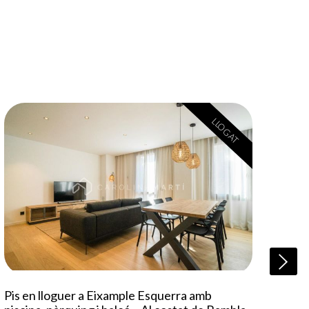
LLOGAT
Pis 
Pis en lloguer a Eixample Esquerra amb