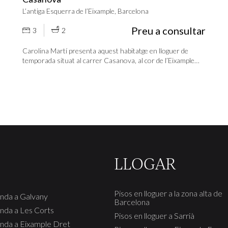
L’antiga Esquerra de l’Eixample, Barcelona
Preu a consultar
3
2
Carolina Martí presenta aquest habitatge en lloguer de
temporada situat al carrer Casanova, al cor de l’Eixample
Esquerra, entre Consell de Cent i una de les zones més
dinàmiques i ben comunicades del barri. El pis es troba en
perfecte estat i s’està acabant de moblar, incorporant
mobiliari actual i funcional, tal com es pot apreciar a les
imatges de referència del saló. L’habitatge ofereix una
distribució còmoda i equilibrada, amb 3 dormitoris, 1 bany
complet i 1 lavabo amb dutxa, pensats per a un ús pràctic del
dia a dia. La zona de dia s’organitza en un ampli menjador
orientat al típic pati d’illa de l’Eixample, fet que aporta
tranquil·litat i una agradable entrada de llum natural.
LLOGAR
Disposa de terres de parquet, finestres d’alumini, aire
condicionat i calefacció per radiadors, garantint confort
durant tot l’any. Ubicat en una tercera planta amb ascensor,
Pisos en lloguer a la zona alta de
enda a Galvany
la finca ofereix un accés còmode i una alçada adequada. La
Barcelona
seva localització és especialment atractiva, a pocs passos del
enda a Les Corts
Pisos en lloguer a Sarrià
Mercat del Ninot i envoltada de transport públic, comerços,
enda a Eixample Dret
serveis i una àmplia oferta gastronòmica, ideal per a qui