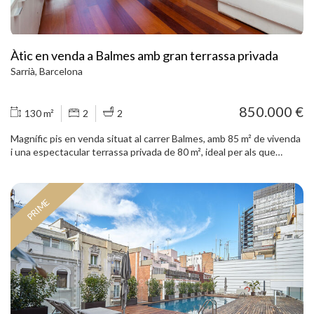
Àtic en venda a Balmes amb gran terrassa privada
Sarrià, Barcelona
850.000 €
130 m²
2
2
Magnífic pis en venda situat al carrer Balmes, amb 85 m² de vivenda
i una espectacular terrassa privada de 80 m², ideal per als que
busquen amplitud, confort i un gran espai exterior a plena ciutat. La
propietat compta amb dues habitacions, ambdues amb bany en
suite, oferint privadesa i comoditat en cada estada. La zona de dia
PRIME
es distribueix en un ampli saló-menjador de 25 m² amb sortida
directa a la terrassa, perfecta per crear diferents ambients: zona
chill-out, menjador exterior, espai de relaxació o àrea per gaudir
amb familiars i amics. L´habitatge disposa de terres de parquet, que
aporten calidesa i elegància a tots els espais, a més d´una
distribució funcional que permet aprofitar al màxim els seus 80 m²
interiors. Com a valor afegit, compta amb un traster privat situat a
la terrassa, una solució molt pràctica per a emmagatzematge sense
renunciar a lespai interior de lhabitatge. Una oportunitat única a