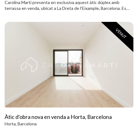
Carolina Martí presenta en exclusiva aquest àtic dúplex amb
terrassa en venda, ubicat a La Dreta de l'Eixample, Barcelona. Es
troba al carrer Casp, molt a prop de la Plaça Tetuan i al centre de
l'Eixample. L´àtic dúplex compta amb una superfície total de 90 m2
construïts aproximadament. L'interior de l'habitatge es distribueix
VENUT
en dos dormitoris dobles (un a cada planta), i un bany complet amb
plat de dutxa. L´àtic disposa de la instal·lació d´aire condicionat i
calefacció elèctrica. L´ampli saló-menjador és exterior a la terrassa
amb vistes completament clares a la ciutat. Cuina equipada amb
electrodomèstics. És una 10a planta totalment exterior i amb molta
llum natural. El dúplex està en perfecte estat i disposa de terres de
parquet. Ubicació privilegiada juntament amb diferents transports
públics, locals comercials i centres d'ensenyament. La finca va ser
construïda a l'any 1973 i disposa d'ascensor. Plaça de pàrquing
inclosa. Truqui'ns per visitar l'àtic dúplex.
Àtic d'obra nova en venda a Horta, Barcelona
Horta, Barcelona