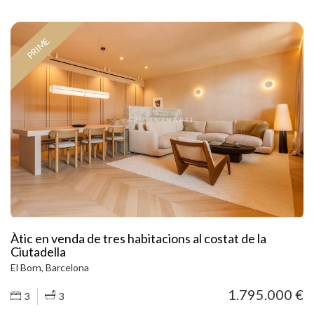
només hi ha una alçada. L'habitatge té armaris de paret a les
habitacions, i hi ha vistes al mar ia la muntanya. Hi ha l'opció
d'adquirir una plaça de pàrquing al costat de la finca, preu no inclòs
PRIME
al preu. Ofereix moltes possibilitats de reforma ja que la vivenda
està molt ben distribuïda. Truqui'ns per visitar el pis.
Àtic en venda de tres habitacions al costat de la
Ciutadella
El Born, Barcelona
1.795.000 €
3
3