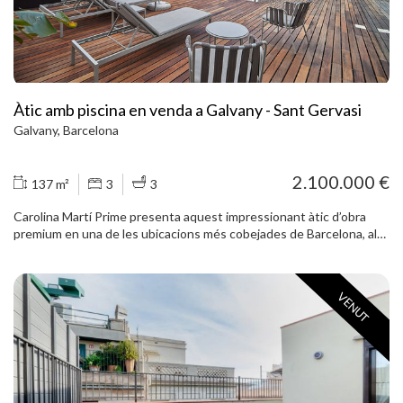
Balmes: un pis lluminós, còmode i amb una gran terrassa privada,
ideal com a habitatge habitual o com a propietat exclusiva en una
ubicació privilegiada.
Àtic amb piscina en venda a Galvany - Sant Gervasi
Galvany, Barcelona
2.100.000 €
137 m²
3
3
Carolina Martí Prime presenta aquest impressionant àtic d’obra
premium en una de les ubicacions més cobejades de Barcelona, al
bell mig de Sant Gervasi-Galvany, a escassos metres de l’Av.
Diagonal, la Plaça Gal·la Placídia i l’emblemàtic Passeig de Gràcia.
Una propietat excepcional que combina arquitectura
VENUT
contemporània, materials de màxima qualitat i un estil minimalista i
sofisticat, dissenyada per oferir una experiència residencial única al
centre de la ciutat. L’habitatge disposa de 3 dormitoris dobles, 2
banys i un lavabo. Amplis espais plens de llum natural i una
distribució pensada fins al detall. La zona exterior és, sens dubte,
una de les grans joies d’aquesta propietat: una espectacular