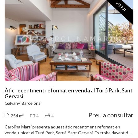
VENUT
llum natural, totalment exterior. Disposa d´aire condicionat i
calefacció. Cuina assolellada equipada amb electrodomèstics nous.
Saló-menjador exterior a una fantàstica terrassa de 25 m2. És un
àtic i es troba en bon estat general. La ubicació és excel · lent, al
costat de monuments històrics i tota mena de serveis i comerços al
voltant. La finca va ser construïda a l'any 1900. Truqui'ns per visitar
el pis.
Àtic recentment reformat en venda al Turó Park, Sant
Gervasi
Galvany, Barcelona
Preu a consultar
254 m²
4
4
Carolina Martí presenta aquest àtic recentment reformat en
venda, ubicat al Turó Park, Sarrià-Sant Gervasi. Es troba davant del