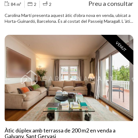
Preu a consultar
84 m²
2
2
Carolina Martí presenta aquest àtic d'obra nova en venda, ubicat a
Horta-Guinardó, Barcelona. És al costat del Passeig Maragall. L´àtic
compta amb una superfície total de 84 m2 construïts
aproximadament. L'interior es distribueix en dos dormitoris dobles i
dues cambres de bany completes. Compte a més amb sortida a dos
VENUT
balcons independents amb vistes a la ciutat i muntanya. És una
obra nova finalitzada el 2021. El saló és ampli i lluminós de 22 m2
aproximadament. La cuina és exterior al balcó amb unes vistes
agradables. A la planta superior hi ha la terrassa privativa de 30 m2.
Disposa de terres de parquet, sistema d'aerotèrmia per a fred i
calor i finestrals tipus climalit. En una zona excel·lent al costat de la
parada de metro de Congrés. La finca va ser construïda el 2021 i
disposa d'ascensor. Pàrquing opcional per la zona. Truqui'ns per
visitar l'àtic.
Àtic dúplex amb terrassa de 200 m2 en venda a
Galvany, Sant Gervasi