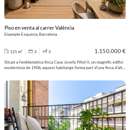
orientada a un pati interior molt lluminós i un dormitori doble amb
orientació a la part posterior de la finca. L'habitatge destaca per la
seva lluminositat, el bon estat de conservació i la seva ubicació en
un dels barris més valorats de Barcelona, envoltat de comerços,
escoles, zones verdes i excel·lents connexions amb transport
Piso en venta al carrer València
públic. La finca està molt ben conservada i disposa de servei de
Eixample Esquerra, Barcelona
consergeria, dos ascensors i un ampli vestíbul d'entrada.
1.150.000 €
121 m²
3
3
Situat a l'emblemàtica finca Casa Josefa Piñol II, un magnífic edifici
modernista de 1906, aquest habitatge forma part d'una finca d'alt
valor arquitectònic, reconeguda per la seva imponent façana
simètrica, la riquesa de l'ornamentació floral i vegetal i les seves
característiques galeries poligonals. L'habitatge es lliurarà
completament reformat, preservant l'essència original de la finca i
recuperant els seus elements arquitectònics més representatius,
integrats amb materials d'alta qualitat i un disseny contemporani.
Amb una superfície interior de 121 m², la distribució oferirà una
àmplia zona de dia amb sala d'estar, cuina-menjador, terrassa i accés
a un extraordinari pati privat de 63 m², un espai excepcional al
centre de Barcelona per gaudir de diferents ambients exteriors
durant tot l'any. La zona de nit disposarà d'una suite amb galeria