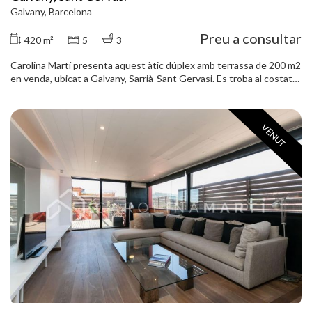
Galvany, Barcelona
Preu a consultar
420 m²
5
3
Carolina Martí presenta aquest àtic dúplex amb terrassa de 200 m2
en venda, ubicat a Galvany, Sarrià-Sant Gervasi. Es troba al costat
del carrer Reina Victoria i Ganduxer, a la rotonda Sant Gregori
Taumaturg veïna al Turó Park. Presentem aquest àtic-dúplex d´alt
standing a quatre vents de 220 m2 aproximadament, amb dues
VENUT
impressionants terrasses d´uns 200 m2. Habitatge amb un total de
5 habitacions i 3 banys complets. La primera planta està envoltada
per una de les terrasses i la distribució consta d'un gran saló-
menjador amb accés obert a la cuina. En aquesta planta hi ha tres
habitacions i els 3 banys (dos en suite). Disposa dentrada principal i
de servei. La segona planta compta amb dues habitacions i té accés
directe a la impressionant segona terrassa amb vistes
panoràmiques a tota la ciutat i amb moltes possibilitats per crear
diferents ambients: d'oci, chill-out, zona de jocs, mobles de jardí,
etc. El pis inclou plaça de pàrquing i traster a la mateixa finca, i es
lliura en unes condicions excel·lents. Disposa d´aire condicionat i
calefacció central. Aquesta joia única està ubicada en una preciosa
finca de 7 pisos semi-nova amb ascensor i servei de consergeria en
una zona molt tranquil·la. Molt ben comunicada i envoltada d´un