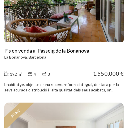
que aporten comoditat i representativitat des de l’entrada. La seva
ubicació és excel·lent: al carrer Aribau, al costat de Laforja, a tocar
del cor de Galvany, envoltada de comerços, restaurants, gimnasos,
serveis i de l’emblemàtic Mercat de Galvany. A més, es troba a
només 5 minuts a peu de l’Avinguda Diagonal i de Via Augusta. Molt
ben comunicada mitjançant transport públic, amb Ferrocarrils de la
Generalitat i diverses línies d’autobús als voltants. Un habitatge
lluminós, funcional i amb terrassa en una de les zones residencials
més exclusives i consolidades de Barcelona.
Pis en venda al Passeig de la Bonanova
La Bonanova, Barcelona
1.550.000 €
192 m²
4
3
L’habitatge, objecte d’una recent reforma integral, destaca per la
seva acurada distribució i l’alta qualitat dels seus acabats, on
s’harmonitzen l’estètica contemporània i la practicitat. Disposa de
quatre dormitoris exteriors, fet que garanteix una excel·lent
entrada de llum natural, a més d’un despatx independent, idoni com
PRIME
a espai de treball o estudi. La propietat compta també amb tres
banys complets, adaptant-se perfectament a les necessitats tant
de famílies com d’aquells que requereixen estances polivalents. La
zona de dia es presenta com un espai diàfan, ampli i lluminós, on la