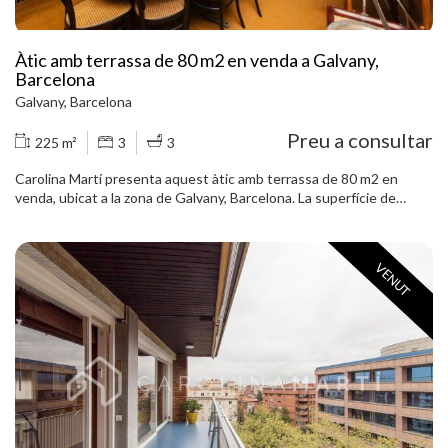
Àtic amb terrassa de 80 m2 en venda a Galvany,
Barcelona
Galvany, Barcelona
Preu a consultar
225 m²
3
3
Carolina Martí presenta aquest àtic amb terrassa de 80 m2 en
venda, ubicat a la zona de Galvany, Barcelona. La superfície de
limmoble és de 225 metres construïts. Aquests metres es
presenten en tres habitacions i tres banys. L´àtic és completament
exterior a quatre vents, i només s´hauria de reformar l´interior de l
VENUT
´habitatge, ja que la terrassa està en procés de rehabilitació
actualment. Al preu de l'immoble s'inclou una plaça de pàrquing
ubicada a la mateixa finca de l'àtic. La terrassa de l´àtic és d
´aproximadament 80 m2, i aquesta mida li permet envoltar
completament l´interior de l´immoble. És realment una propietat
excepcional. Es troba a l'església rodona de la Plaça Gregorio
Traumaturgo, i es té una vista directa des de la terrassa. A l'interior
de l'habitatge hi trobem característiques úniques d'aquest
immoble, entre les quals hi ha una xemeneia clàssica del 1966,
rehabilitada fa pocs anys per donar-li un toc modernista. Truqui'ns