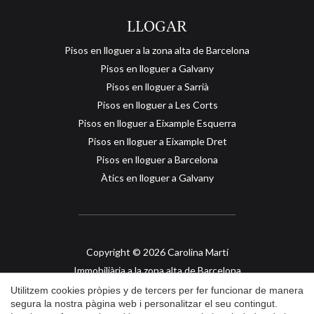
residencial concebuda per al màxim confort. Ubicada a Pedralbes,
una de les zones més prestigioses i privades de Barcelona, la
LLOGAR
propietat es troba en un entorn residencial tranquil, protegit amb
seguretat privada i envoltat de zones verdes. El barri destaca per la
Pisos en lloguer a la zona alta de Barcelona
seva proximitat a alguns dels col·legis internacionals més
Pisos en lloguer a Galvany
reconeguts, com St. Peter’s School, St. Paul’s School, Benjamin
Franklin International School, Zürich Schule o el Liceu Francès, així
Pisos en lloguer a Sarrià
com a universitats i escoles de negocis de gran prestigi com la UB,
Pisos en lloguer a Les Corts
la UPC, ESADE i IESE.
Pisos en lloguer a Eixample Esquerra
Pisos en lloguer a Eixample Dret
Pisos en lloguer a Barcelona
Àtics en lloguer a Galvany
Copyright © 2026 Carolina Martí
Immobiliària a la zona alta de Barcelona
API col. 2421
Utilitzem cookies pròpies y de tercers per fer funcionar de manera
segura la nostra pàgina web i personalitzar el seu contingut.