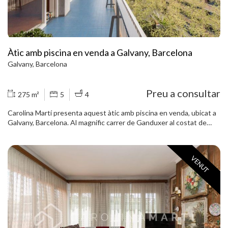
per visitar l'àtic.
Àtic amb piscina en venda a Galvany, Barcelona
Galvany, Barcelona
Preu a consultar
275 m²
5
4
Carolina Martí presenta aquest àtic amb piscina en venda, ubicat a
Galvany, Barcelona. Al magnífic carrer de Ganduxer al costat de
l'església rodona Sant Gregori Taumaturg. L´àtic compta amb una
superfície total de 275 m2 construïts aproximadament. Aquests
metres es distribueixen en un saló gran en tres ambients, exterior
VENUT
a la terrassa de 22 m2 i orientada al sud amb unes precioses vistes
a la muntanya. Aquesta és la zona més lluminosa de làtic. Al costat
del saló ubiquem la cuina tipus office amb safareig independent,
exterior i equipada amb electrodomèstics. La zona de servei
compta amb habitació i bany propi. L´àtic compta amb cinc
dormitoris i quatre banys complets. S'hi inclouen dues places de
pàrquing i traster. La finca compta amb servei de consergeria i