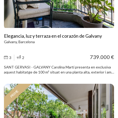
modernista, dos dormitoris addicionals de grans dimensions, dos
banys complets i un lavabo de cortesia. L'habitatge inclourà, a més,
dos pràctics trasters. Les imatges publicades corresponen a
renders que representen el resultat final previst de la reforma. Una
propietat única que combinarà el caràcter de l'arquitectura
modernista amb el confort d'un habitatge completament renovat,
en una de les zones més cotitzades de Barcelona.
Elegancia, luz y terraza en el corazón de Galvany
Galvany, Barcelona
739.000 €
3
2
SANT GERVASI - GALVANY Carolina Martí presenta en exclusiva
aquest habitatge de 100 m² situat en una planta alta, exterior i amb
una excel·lent entrada de llum natural durant tot el dia. La
propietat destaca per la seva distribució còmoda i funcional, amb
una clara separació entre la zona de dia i la zona de nit. Disposa d’un
PRIME
ampli saló-menjador de planta quadrada, amb sortida directa a una
terrassa de 5 m², cuina tipus office, 3 dormitoris (originalment 4) i 2
banys. Pel que fa als acabats, l’habitatge compta amb terres de
parquet, finestres d’alumini, aire condicionat i calefacció, que
garanteixen confort durant tot l’any. La finca, de magnífica
presència, disposa d’un vestíbul reformat i servei de dos ascensors,