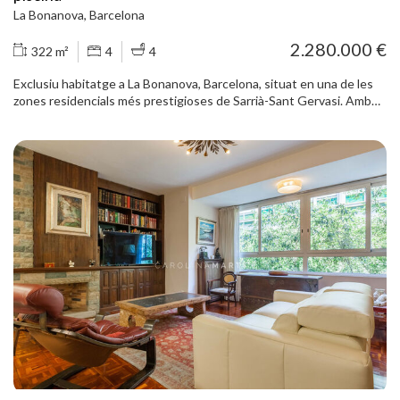
La Bonanova, Barcelona
2.280.000 €
322 m²
4
4
Exclusiu habitatge a La Bonanova, Barcelona, situat en una de les
zones residencials més prestigioses de Sarrià-Sant Gervasi. Amb
322 m² construïts, aquesta propietat destaca per la seva amplitud,
lluminositat i una distribució còmoda pensada tant per al dia a dia
com per rebre convidats. El pis disposa de 5 dormitoris i 5 banys,
incloent-hi una suite principal i quatre habitacions de grans
dimensions. També compta amb una terrassa de 15 m², balcó
perimetral, estudi, pati, xemeneia i agradables vistes obertes a
zones verdes. La propietat es troba en molt bon estat i conserva
materials de qualitat com parquet i marbre. L’habitatge inclou 21
armaris encastats, electrodomèstics, mobiliari fix, lavabo de
cortesia, estances sanitàries separades i accés adaptat per a
persones amb mobilitat reduïda. També disposa de calefacció de
gas, porta blindada, alarma, servei de porteria, seguretat 24 hores,
piscina comunitària i places d’aparcament en garatge subterrani.
Construït l’any 1986, combina elegància clàssica, confort i
privacitat en un entorn tranquil i molt ben comunicat. La ubicació
ofereix proximitat a escoles internacionals, centres mèdics,
comerços selectes, clubs esportius, restaurants i zones verdes,