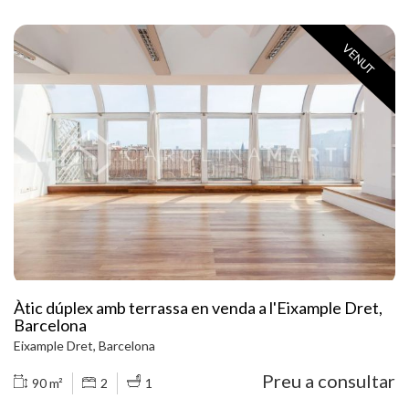
Parc del Turó, amb vistes panoràmiques a la ciutat ia la muntanya. L
´àtic compta amb una superfície total de 254 m2 construïts
aproximadament. L'interior de l'habitatge es distribueix en quatre
VENUT
dormitoris dobles, un dels quals és tipus suite amb vestidor, bany,
saló addicional amb llar de foc i sortida a terrassa. A més, l'àtic
compta amb dues cambres de bany complets i un lavabo de
cortesia. Disposa d´un gran saló-menjador de sostres alts amb
sortida a terrassa de 30 m2 i vistes clares. Al costat del saló hi ha la
cuina de disseny, gran i espaiosa. L´àtic està completament
reformat, en perfecte estat. Disposa de calefacció per gas a terra
radiant i aire condicionat a tot l'habitatge. Persianes motoritzades.
Ocasió única d'adquirir un àtic al Turó Park. La finca clàssica va ser
construïda l'any 1955 pel prestigiós arquitecte Mitjans, amb
ascensor principal i un altre de muntacàrregues. Servei de
consergeria inclòs i pàrquing opcional. Truqui'ns per visitar l'àtic.
Àtic dúplex amb terrassa en venda a l'Eixample Dret,
Barcelona
Eixample Dret, Barcelona
Preu a consultar
90 m²
2
1