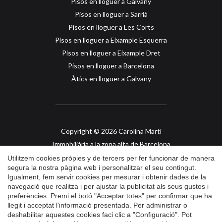
Pisos en lloguer a Galvany
Pisos en lloguer a Sarrià
Pisos en lloguer a Les Corts
Pisos en lloguer a Eixample Esquerra
Pisos en lloguer a Eixample Dret
Guardar configuració
Acceptar totes
Pisos en lloguer a Barcelona
Àtics en lloguer a Galvany
Copyright © 2026 Carolina Martí
Immobiliària a la zona alta de Barcelona
API col. 2421
Utilitzem cookies pròpies y de tercers per fer funcionar de manera
segura la nostra pàgina web i personalitzar el seu contingut.
Igualment, fem servir cookies per mesurar i obtenir dades de la
Avís Legal
navegació que realitza i per ajustar la publicitat als seus gustos i
preferències. Premi el botó "Acceptar totes" per confirmar que ha
Política de Privacidad
llegit i acceptat l'informació presentada. Per administrar o
Política de Cookies
deshabilitar aquestes cookies faci clic a "Configuració". Pot