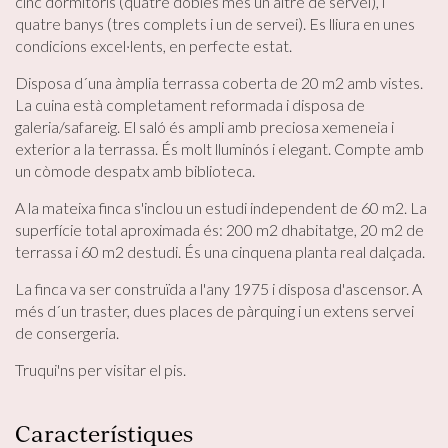
cinc dormitoris (quatre dobles més un altre de servei), i
quatre banys (tres complets i un de servei). Es lliura en unes
condicions excel·lents, en perfecte estat.
Disposa d´una àmplia terrassa coberta de 20 m2 amb vistes.
La cuina està completament reformada i disposa de
galeria/safareig. El saló és ampli amb preciosa xemeneia i
exterior a la terrassa. És molt lluminós i elegant. Compte amb
un còmode despatx amb biblioteca.
A la mateixa finca s'inclou un estudi independent de 60 m2. La
Modificar cookies
superfície total aproximada és: 200 m2 dhabitatge, 20 m2 de
terrassa i 60 m2 destudi. És una cinquena planta real dalçada.
Tècniques i funcionals
Sempre activades
La finca va ser construïda a l'any 1975 i disposa d'ascensor. A
més d´un traster, dues places de pàrquing i un extens servei
Aquest lloc web utilitza cookies pròpies per recopilar
informació amb la finalitat de millorar els nostres serveis.
de consergeria.
Si continua navegant, suposa l'acceptació de la instal·lació
de les mateixes. L'usuari té la possibilitat de configurar el
Truqui'ns per visitar el pis.
navegador podent, si així ho desitja, impedir que siguin
instal·lades al disc dur, encara que haurà de tenir en
compte que aquesta acció podrà ocasionar dificultats de
navegació de la pàgina web.
Característiques