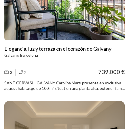
interiors. Com a valor afegit, compta amb un traster privat situat a
la terrassa, una solució molt pràctica per a emmagatzematge sense
renunciar a lespai interior de lhabitatge. Una oportunitat única a
Balmes: un pis lluminós, còmode i amb una gran terrassa privada,
ideal com a habitatge habitual o com a propietat exclusiva en una
ubicació privilegiada.
Elegancia, luz y terraza en el corazón de Galvany
Galvany, Barcelona
739.000 €
3
2
SANT GERVASI - GALVANY Carolina Martí presenta en exclusiva
aquest habitatge de 100 m² situat en una planta alta, exterior i amb
una excel·lent entrada de llum natural durant tot el dia. La
propietat destaca per la seva distribució còmoda i funcional, amb
una clara separació entre la zona de dia i la zona de nit. Disposa d’un
ampli saló-menjador de planta quadrada, amb sortida directa a una
terrassa de 5 m², cuina tipus office, 3 dormitoris (originalment 4) i 2
banys. Pel que fa als acabats, l’habitatge compta amb terres de
parquet, finestres d’alumini, aire condicionat i calefacció, que