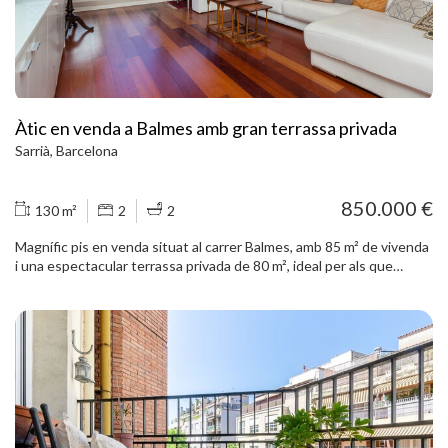
Àtic en venda a Balmes amb gran terrassa privada
Sarrià, Barcelona
850.000 €
130 m²
2
2
Magnífic pis en venda situat al carrer Balmes, amb 85 m² de vivenda
i una espectacular terrassa privada de 80 m², ideal per als que
busquen amplitud, confort i un gran espai exterior a plena ciutat. La
propietat compta amb dues habitacions, ambdues amb bany en
suite, oferint privadesa i comoditat en cada estada. La zona de dia
es distribueix en un ampli saló-menjador de 25 m² amb sortida
directa a la terrassa, perfecta per crear diferents ambients: zona
chill-out, menjador exterior, espai de relaxació o àrea per gaudir
amb familiars i amics. L´habitatge disposa de terres de parquet, que
aporten calidesa i elegància a tots els espais, a més d´una
distribució funcional que permet aprofitar al màxim els seus 80 m²