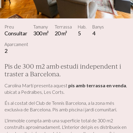
Preu
Tamany
Terrassa
Hab.
Banys
Consultar
300 m²
20 m²
5
4
Aparcament
2
Pis de 300 m2 amb estudi independent i
traster a Barcelona.
Carolina Martí presenta aquest
pis amb terrassa en venda
,
ubicat a Pedralbes, Les Corts.
És al costat del Club de Tennis Barcelona, ​​a la zona més
exclusiva de Barcelona. Pis amb piscina i jardí comunitari.
L'immoble compta amb una superfície total de 300 m2
construïts aproximadament. L'interior del pis es distribueix en