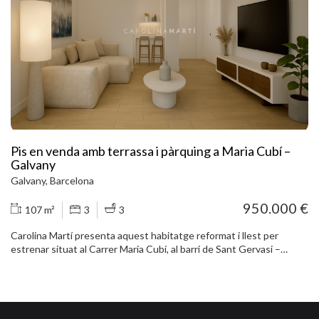
garanteixen confort durant tot l’any. La finca, de magnífica
presència, disposa d’un vestíbul reformat i servei de dos ascensors,
que aporten comoditat i representativitat des de l’entrada. La seva
ubicació és excel·lent: al carrer Aribau, al costat de Laforja, a tocar
del cor de Galvany, envoltada de comerços, restaurants, gimnasos,
serveis i de l’emblemàtic Mercat de Galvany. A més, es troba a
només 5 minuts a peu de l’Avinguda Diagonal i de Via Augusta. Molt
ben comunicada mitjançant transport públic, amb Ferrocarrils de la
Generalitat i diverses línies d’autobús als voltants. Un habitatge
lluminós, funcional i amb terrassa en una de les zones residencials
més exclusives i consolidades de Barcelona.
Pis en venda amb terrassa i pàrquing a Maria Cubí –
Galvany
Galvany, Barcelona
950.000 €
107 m²
3
3
Carolina Martí presenta aquest habitatge reformat i llest per
estrenar situat al Carrer Maria Cubí, al barri de Sant Gervasi –
Galvany, dins del districte de Sarrià-Sant Gervasi, una de les zones
residencials més consolidades de Barcelona. La propietat compta
amb 110 m² construïts (107 m² útils) i es troba en una tercera
planta exterior amb ascensor dins d’una finca de 1971, ben
conservada i situada en un entorn tranquil. L’habitatge ha estat