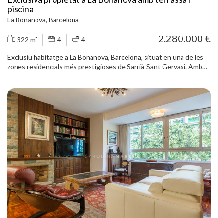
de gran valor afegit que aporta comoditat en una de les zones més
piscina
demandades de la ciutat.
La Bonanova, Barcelona
2.280.000 €
322 m²
4
4
Exclusiu habitatge a La Bonanova, Barcelona, situat en una de les
zones residencials més prestigioses de Sarrià-Sant Gervasi. Amb
322 m² construïts, aquesta propietat destaca per la seva amplitud,
lluminositat i una distribució còmoda pensada tant per al dia a dia
com per rebre convidats. El pis disposa de 5 dormitoris i 5 banys,
incloent-hi una suite principal i quatre habitacions de grans
dimensions. També compta amb una terrassa de 15 m², balcó
perimetral, estudi, pati, xemeneia i agradables vistes obertes a
zones verdes. La propietat es troba en molt bon estat i conserva
materials de qualitat com parquet i marbre. L’habitatge inclou 21
armaris encastats, electrodomèstics, mobiliari fix, lavabo de
cortesia, estances sanitàries separades i accés adaptat per a
persones amb mobilitat reduïda. També disposa de calefacció de
gas, porta blindada, alarma, servei de porteria, seguretat 24 hores,
piscina comunitària i places d’aparcament en garatge subterrani.
Construït l’any 1986, combina elegància clàssica, confort i
privacitat en un entorn tranquil i molt ben comunicat. La ubicació
ofereix proximitat a escoles internacionals, centres mèdics,