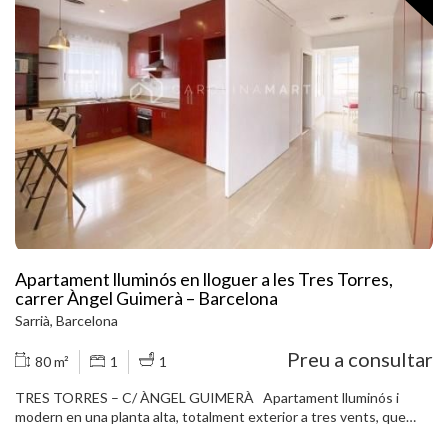
encastats i altells, cosa que aporta encara més capacitat
d'emmagatzematge. A més, la propietat inclou un pràctic pati
interior amb safareig i traster, accessible des de la cuina. El pis està
equipat amb terres de parquet, calefacció i es troba en una finca
amb una elegant entrada i ascensor. La ubicació és excel·lent,
envoltada de tota mena de serveis i molt ben connectada
mitjançant transport públic. No dubteu a contactar-nos per
agendar una visita.
Apartament lluminós en lloguer a les Tres Torres,
carrer Àngel Guimerà – Barcelona
Sarrià, Barcelona
Preu a consultar
80 m²
1
1
TRES TORRES – C/ ÀNGEL GUIMERÀ Apartament lluminós i
modern en una planta alta, totalment exterior a tres vents, que
destaca pels seus amplis finestrals i una gran entrada de llum