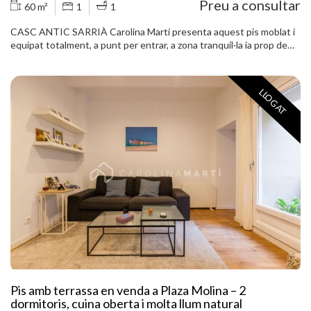
Preu a consultar
60 m²
1
1
CASC ANTIC SARRIÀ Carolina Martí presenta aquest pis moblat i
equipat totalment, a punt per entrar, a zona tranquil·la ia prop de
transport públic. El pis tipus estudi és exterior al carrer, molt
lluminós. Compta amb una habitació doble que té el seu propi balcó
amb vistes clares i un bany complet. A més del saló-menjador, i una
LLOGAT
cuina independent que està totalment equipada. És un segon pis
real i en una finca típica de la zona. Truqueu i agendeu una visita.
FOTOS ANTIGUES però es lliurarà amb mobiliari nou a estrenar.
Pis amb terrassa en venda a Plaza Molina – 2
dormitoris, cuina oberta i molta llum natural