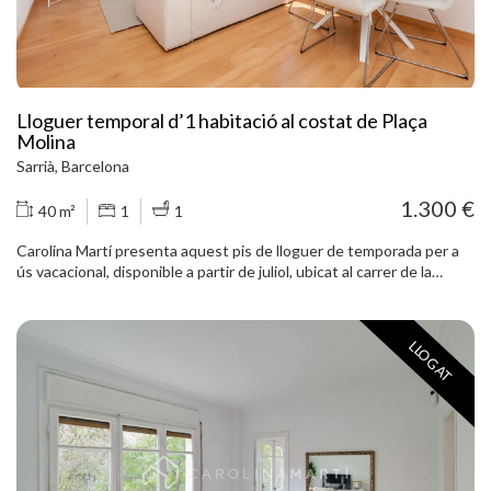
Lloguer temporal d’1 habitació al costat de Plaça
Molina
Sarrià, Barcelona
1.300 €
40 m²
1
1
Carolina Martí presenta aquest pis de lloguer de temporada per a
ús vacacional, disponible a partir de juliol, ubicat al carrer de la
Torre, al costat de Plaça Molina i molt a prop del Ferrocarril, al barri
d’El Putxet i el Farró, dins del districte de Sarrià-Sant Gervasi de
Barcelona. L’habitatge es troba en una quarta planta exterior i
LLOGAT
destaca per la seva lluminositat, la seva orientació sud i la seva
ubicació en una de les zones residencials més còmodes i ben
comunicades de la ciutat. Es troba en una finca en bon estat, al
costat de Plaça la Torre, envoltada de comerços, serveis i transport
públic. El pis compta amb 45 m² construïts i una distribució pràctica
i funcional per a estades temporals. Disposa d’un saló-menjador
d’aproximadament 10 m², una cuina independent equipada amb