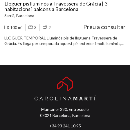
Lloguer pis lluminós a Travessera de Gràcia | 3
habitacions i balcons a Barcelona
Sarrià, Barcelona
Preu a consultar
100 m²
3
2
LLOGUER TEMPORAL Lluminós pis de lloguer a Travessera de
Gràcia. Es lloga per temporada aquest pis exterior i molt lluminós,
ubicat a Travessera de Gràcia, en una zona cèntrica i ben
comunicada de Barcelona, amb tot tipus de serveis a poca distància
a peu. L'habitatge disposa de tres habitacions (dues dobles i una
individual), ideals tant per a famílies com per a professionals o
estudiants, i compta amb dos banys complets. Les habitacions
tenen accés directe a un balcó exterior, cosa que garanteix bona
ventilació i molta llum natural. El pis ofereix un saló menjador ampli i
còmode, i una cuina equipada amb tot el necessari. Es lloga moblat,
a punt per entrar a viure. Una opció ideal per gaudir de Barcelona
amb comoditat i bona ubicació. Truqueu i agendeu una visita!
Muntaner 280, Entresuelo
08021 Barcelona, Barcelona
+34 93 241 10 95