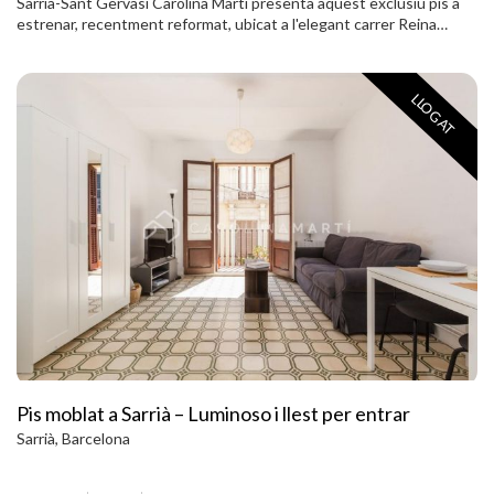
Sarrià-Sant Gervasi Carolina Martí presenta aquest exclusiu pis a
estrenar, recentment reformat, ubicat a l'elegant carrer Reina
Victoria, en una finca règia amb tot l'encant clàssic. L'habitatge
disposa de dues àmplies habitacions dobles, cadascuna amb bany
en suite, a més d'un lavabo de cortesia i un despatx. El saló lluminós
LLOGAT
s'integra amb la cuina-menjador d'estil americà, creant un espai
modern, funcional i acollidor. Tot el pis ha estat renovat amb
acabats d´alta qualitat, cuidant cada detall per oferir el màxim
confort. Tot i que les fotografies no reflecteixen encara tota la
seva bellesa, ja que la reforma està a la fase final, el pis quedarà
impecable i llest per entrar a viure. No perdis l'oportunitat: truca ara
per agendar la teva visita.
Pis moblat a Sarrià – Luminoso i llest per entrar
Sarrià, Barcelona