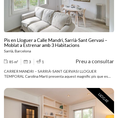
electrodomèstics, una habitació doble i un bany complet.
L’habitatge es lliura moblat i equipat, llest per entrar-hi a viure. A
més, disposa de finestres d’alumini, cuina de gas natural, aire
condicionat i porter automàtic. Les despeses de comunitat estan
incloses en el preu. La finca ofereix accés a un ampli terrat
comunitari, un espai ideal per gaudir de l’aire lliure en ple Barcelona.
Contracte màxim d’11 mesos. Contacti amb nosaltres per a més
informació o per concertar una visita.
Pis en Lloguer a Calle Mandri, Sarrià-Sant Gervasi –
Moblat a Estrenar amb 3 Habitacions
Sarrià, Barcelona
Preu a consultar
85 m²
3
1
CARRER MANDRI – SARRIÀ-SANT GERVASI LLOGUER
TEMPORAL Carolina Martí presenta aquest magnífic pis que es
lliurarà totalment moblat i equipat, tot a estrenar. L´habitatge
disposa de tres habitacions: una principal molt àmplia i dues
addicionals, ambdues amb capacitat per a llit doble, a més d´un bany
LLOGAT
complet. El saló destaca per la seva amplitud i lluminositat, situat a
una finca amb ascensor. Ubicat en una de les millors zones de
Sarrià-Sant Gervasi, envoltat de tots els serveis i excel·lents
comunicacions. No perdi l'oportunitat i truqui'ns per concertar una
visita.