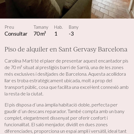
Preu
Tamany
Hab.
Bany
Consultar
70 m²
1
-3
Piso de alquiler en Sant Gervasy Barcelona
Carolina Martí té el plaer de presentar aquest encantador pis
de 70 m² situat al prestigiós barri de Sarrià, una de les zones
més exclusives i desitjades de Barcelona. Aquesta acollidora
llar es troba estratègicament ubicada, molt a prop del
transport públic, cosa que facilita una excel·lent connexió amb
la resta de la ciutat.
El pis disposa d´una àmplia habitació doble, perfecta per
gaudir d´un descans reparador. També compta amb un bany
complet, elegantment dissenyat per oferir confort i
funcionalitat. El saló menjador, dividit en dues zones
diferenciades, proporciona un espai ampli i versàtil, ideal tant