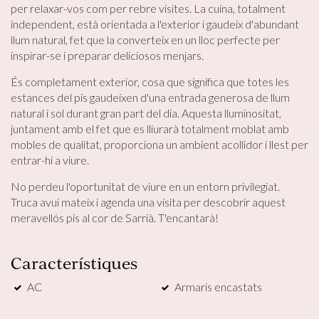
per relaxar-vos com per rebre visites. La cuina, totalment
independent, està orientada a l'exterior i gaudeix d'abundant
llum natural, fet que la converteix en un lloc perfecte per
inspirar-se i preparar deliciosos menjars.
És completament exterior, cosa que significa que totes les
estances del pis gaudeixen d'una entrada generosa de llum
natural i sol durant gran part del dia. Aquesta lluminositat,
juntament amb el fet que es lliurarà totalment moblat amb
Modificar cookies
mobles de qualitat, proporciona un ambient acollidor i llest per
entrar-hi a viure.
Tècniques i funcionals
Sempre activades
No perdeu l'oportunitat de viure en un entorn privilegiat.
Truca avui mateix i agenda una visita per descobrir aquest
Aquest lloc web utilitza cookies pròpies per recopilar
informació amb la finalitat de millorar els nostres serveis.
meravellós pis al cor de Sarrià. T'encantarà!
Si continua navegant, suposa l'acceptació de la instal·lació
de les mateixes. L'usuari té la possibilitat de configurar el
navegador podent, si així ho desitja, impedir que siguin
Característiques
instal·lades al disc dur, encara que haurà de tenir en
compte que aquesta acció podrà ocasionar dificultats de
navegació de la pàgina web.
AC
Armaris encastats
Analítiques i personalització