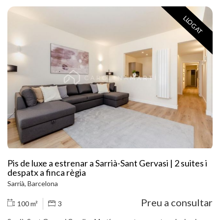
natural durant tot el dia. Disposa d’una cuina office de dimensions
generoses, un dormitori doble confortable, un saló–menjador
LLOGAT
distribuït en dos ambients diferenciats i pràctics armaris encastats
que optimitzen l’espai. L’habitatge compta amb aire condicionat a
totes les estances, fet que garanteix confort durant tot l’any. Està
situat en una finca clàssica i elegant, ben conservada i equipada
amb ascensor. La zona és immillorable: a pocs passos del transport
públic, envoltada de tot tipus de comerços, serveis, centres
educatius i amb una àmplia oferta de restauració i oci. Una
excel·lent oportunitat per viure en una de les zones més
demandades de les Tres Torres. No dubti a trucar-nos per
concertar una visita.
Pis de luxe a estrenar a Sarrià-Sant Gervasi | 2 suites i
despatx a finca règia
Sarrià, Barcelona
Preu a consultar
100 m²
3