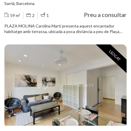
Sarrià, Barcelona
Preu a consultar
59 m²
2
1
PLAZA MOLINA Carolina Martí presenta aquest encantador
habitatge amb terrassa, ubicada a poca distància a peu de Plaça
Molina. La propietat compta amb dos dormitoris (un doble), un bany
complet i una cuina de concepte obert integrada al saló. Tant la
cuina com el saló tenen accés directe a una àmplia terrassa/pati,
LLOGAT
cosa que aporta gran lluminositat i una agradable sensació
d'amplitud. El pis es troba en excel·lent estat de conservació. Una
oportunitat única! No dubteu a trucar-nos per coordinar una visita.