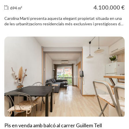
4.100.000 €
694 m²
Carolina Martí presenta aquesta elegant propietat situada en una
de les urbanitzacions residencials més exclusives i prestigioses de
Pedralbes, el barri més selecte de Barcelona. Una propietat única
que combina privacitat, amplitud i seguretat en un entorn
residencial privilegiat, envoltat de zones verdes i al costat dels
millors col·legis internacionals i escoles de negocis de la ciutat.
L’habitatge disposa de 694 m² construïts sobre una parcel·la
d’aproximadament 900 m², orientada al sud-est, fet que li
proporciona una magnífica entrada de llum natural durant tot el dia.
Forma part d’un exclusiu complex residencial amb piscina, pista de
pàdel i servei de vigilància i consergeria les 24 hores. La casa
disposa d’agradables jardins privats tant a la part davantera com a
la posterior, ideals per gaudir del clima mediterrani i d’espais
exteriors amb total privacitat. A la planta principal hi trobem un
ampli saló amb llar de foc, grans finestrals i sortida directa a un
agradable porxo i al jardí. El menjador independent aporta elegància
i funcionalitat a la zona de dia. La cuina office, molt lluminosa, té
sortida a un pati interior i connecta amb la zona de servei amb bany
complet. En aquesta mateixa planta també hi ha un lavabo de
cortesia i una acollidora sala d’estar amb vistes al jardí d’entrada. La
Pis en venda amb balcó al carrer Guillem Tell
primera planta acull la zona de nit, composta per una espectacular