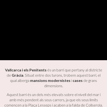
Vallcarca i els Penitents
és un barri que pertany al districte
de
Gràcia
. Situat entre dos turons, trobem aquest barri, el
qual alberga
mansions modernistes
i
cases
de grans
dimensions.
Aquest barri és un dels més elevats sobre el nivell del mar i
amb més pendent als seus carrers, ja que els seus límits
comencen a la Plaça Lesseps i acaben a la falda de Collserola.