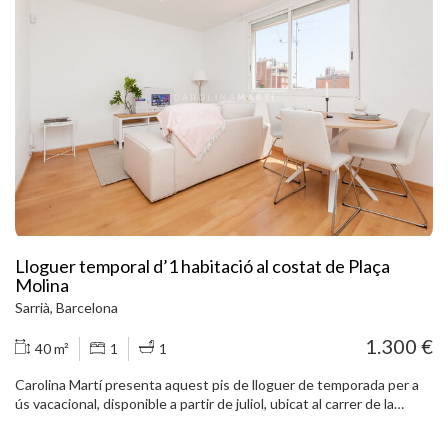
elèctriques, estors, finestres dalumini, nevera, rentadora,
microones i placa dinducció. És a prop de Plaça de la Virreina,
Cinemes Verdi, Teatre Lliure i l'estació de metro Joanic. Truqueu i
agendeu una visita.
Lloguer temporal d’1 habitació al costat de Plaça
Molina
Sarrià, Barcelona
1.300 €
40 m²
1
1
Carolina Martí presenta aquest pis de lloguer de temporada per a
ús vacacional, disponible a partir de juliol, ubicat al carrer de la
Torre, al costat de Plaça Molina i molt a prop del Ferrocarril, al barri
d’El Putxet i el Farró, dins del districte de Sarrià-Sant Gervasi de