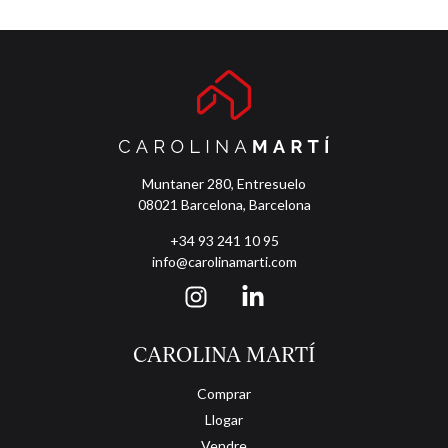
Barcelona. L’habitatge es troba en una quarta planta exterior i
destaca per la seva lluminositat, la seva orientació sud i la seva
ubicació en una de les zones residencials més còmodes i ben
comunicades de la ciutat. Es troba en una finca en bon estat, al
costat de Plaça la Torre, envoltada de comerços, serveis i transport
públic. El pis compta amb 45 m² construïts i una distribució pràctica
i funcional per a estades temporals. Disposa d’un saló-menjador
d’aproximadament 10 m², una cuina independent equipada amb
electrodomèstics, una habitació doble i un bany complet.
Muntaner 280, Entresuelo
L’habitatge es lliura moblat i equipat, llest per entrar-hi a viure. A
més, disposa de finestres d’alumini, cuina de gas natural, aire
08021 Barcelona, Barcelona
condicionat i porter automàtic. Les despeses de comunitat estan
+34 93 241 10 95
incloses en el preu. La finca ofereix accés a un ampli terrat
comunitari, un espai ideal per gaudir de l’aire lliure en ple Barcelona.
info@carolinamarti.com
Contracte màxim d’11 mesos. Contacti amb nosaltres per a més
informació o per concertar una visita.
CAROLINA MARTÍ
Comprar
Llogar
Vendre