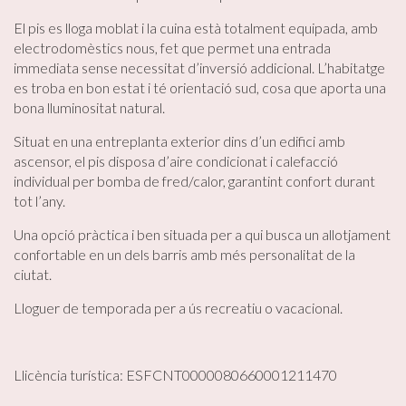
El pis es lloga moblat i la cuina està totalment equipada, amb
electrodomèstics nous, fet que permet una entrada
immediata sense necessitat d’inversió addicional. L’habitatge
es troba en bon estat i té orientació sud, cosa que aporta una
bona lluminositat natural.
Situat en una entreplanta exterior dins d’un edifici amb
ascensor, el pis disposa d’aire condicionat i calefacció
individual per bomba de fred/calor, garantint confort durant
tot l’any.
Modificar cookies
Una opció pràctica i ben situada per a qui busca un allotjament
confortable en un dels barris amb més personalitat de la
Tècniques i funcionals
Sempre activades
ciutat.
Aquest lloc web utilitza cookies pròpies per recopilar
informació amb la finalitat de millorar els nostres serveis.
Lloguer de temporada per a ús recreatiu o vacacional.
Si continua navegant, suposa l'acceptació de la instal·lació
de les mateixes. L'usuari té la possibilitat de configurar el
navegador podent, si així ho desitja, impedir que siguin
instal·lades al disc dur, encara que haurà de tenir en
Llicència turística: ESFCNT0000080660001211470
compte que aquesta acció podrà ocasionar dificultats de
navegació de la pàgina web.