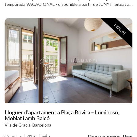
temporada VACACIONAL - disponible a partir de JUNY! Situat a
Vila de Gràcia, una de les zones més dinàmiques i demandades de
Barcelona. L’habitatge compta amb 70 m² construïts i destaca pel
seu concepte tipus loft, amb una zona de dia àmplia i lluminosa on la
LLOGAT
sala d’estar-menjador s’integra de manera natural amb la cuina.
Aquest espai, gràcies a la seva orientació i condició exterior, rep
una agradable entrada de llum durant tot el dia. La cuina, d’estil
modern, està completament equipada i s’integra perfectament a
l’estança principal, aportant funcionalitat i comoditat en el dia a dia.
La zona de nit disposa d’una habitació doble amb zona de vestidor i
un bany complet. L’habitatge es lliura moblat i en molt bon estat,
llest per entrar-hi a viure. A més, compta amb balcó exterior i accés
a terrassa comunitària, un valor afegit poc habitual a la zona.
Situada al cor de Gràcia, envoltada de comerços, restaurants i
places emblemàtiques, i amb una connexió excel·lent mitjançant
transport públic, aquest habitatge és una opció ideal per a qui
busca viure Barcelona des d’un entorn autèntic i amb vida de barri.
Truca’ns per concertar una visita!
Lloguer d'apartament a Plaça Rovira – Luminoso,
Moblat i amb Balcó
Vila de Gracia, Barcelona
Preu a consultar