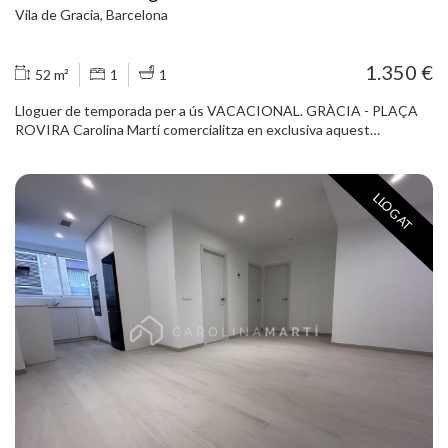
Vila de Gracia, Barcelona
1.350 €
52 m²
1
1
Lloguer de temporada per a ús VACACIONAL. GRÀCIA - PLAÇA
ROVIRA Carolina Martí comercialitza en exclusiva aquest
apartament en lloguer temporal al barri de Gràcia, al carrer de
Torrent de les Flors. Finca dels anys 80 amb ascensor. Es lliurarà
equipat i moblat. Consta de saló exterior amb cuina integrada, 1
LLOGAT
dormitori doble exterior amb armari encastat i ampli bany amb
dutxa. Exterior, molt assolellat. Terres de parquet, aire condicionat
amb bomba de calor i finestres tipus climalit.