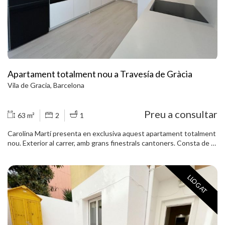
Apartament totalment nou a Travesía de Gràcia
Vila de Gracia, Barcelona
Preu a consultar
63 m²
2
1
Carolina Martí presenta en exclusiva aquest apartament totalment
nou. Exterior al carrer, amb grans finestrals cantoners. Consta de 2
habitacions dobles, bany complet i cuina equipada. L´apartament
està moblat, llest per entrar a viure. Ubicat al cor de Gràcia, a prop
de tot tipus de serveis. No dubtis a contactar aviat amb nosaltres.
LLOGAT