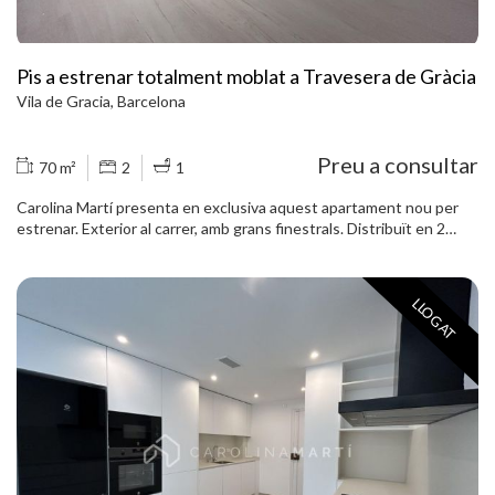
Pis a estrenar totalment moblat a Travesera de Gràcia
Vila de Gracia, Barcelona
Preu a consultar
70 m²
2
1
Carolina Martí presenta en exclusiva aquest apartament nou per
estrenar. Exterior al carrer, amb grans finestrals. Distribuït en 2
habitacions dobles i un bany complet amb dutxa. Disposa de
finestres d´alumini i terra de parquet i pertes lacada blanques. Es
lliurarà completament moblat i llest per entrar a viure. L'habitatge
LLOGAT
està ubicat al cor de Gràcia, prop de tot tipus de serveis i
transports No dubtis a contactar amb nosaltres.