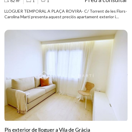
62 m²
1
1
LLOGUER TEMPORAL A PLAÇA ROVIRA- C/ Torrent de les Flors-
Carolina Martí presenta aquest preciós apartament exterior i
assolellat, moblat i equipat amb alarma inclosa. Consta al seu
interior de cuina, bany, menjador i habitació. L'apartament està
dividit mitjançant estructura mòbil, que permet separar o agrupar
l'habitació, el menjador o la cuina. Truca i agenda una visita.
Pis exterior de lloguer a Vila de Gràcia