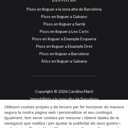
Pisos en lloguer a la zona alta de Barcelona
Pisos en lloguer a Galvany
Pisos en lloguer a Sarrià
Pisos en lloguer a Les Corts
Pisos en lloguer a Eixample Esquerra
Pisos en lloguer a Eixample Dret
Guardar configuració
Acceptar totes
Pisos en lloguer a Barcelona
Àtics en lloguer a Galvany
Copyright © 2026 Carolina Martí
Immobiliària a la zona alta de Barcelona
API col. 2421
Utilitzem cookies pròpies y de tercers per fer funcionar de manera
segura la nostra pàgina web i personalitzar el seu contingut.
Igualment, fem servir cookies per mesurar i obtenir dades de la
Avís Legal
navegació que realitza i per ajustar la publicitat als seus gustos i