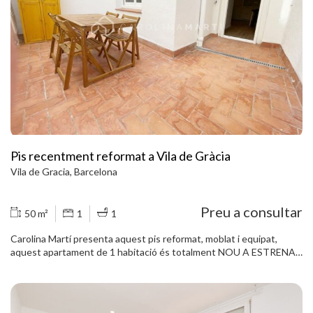
Pis recentment reformat a Vila de Gràcia
Vila de Gracia, Barcelona
Preu a consultar
50 m²
1
1
Carolina Martí presenta aquest pis reformat, moblat i equipat,
aquest apartament de 1 habitació és totalment NOU A ESTRENAR
i compta amb una terrassa de 16 m². Ubicat en planta baixa, disposa
d´un menjador amb cuina oberta, dormitori amb un ampli armari i
zona d´escriptori, i un bany amb plat de dutxa. Està equipat amb
calefacció mitjançant radiadors, ventiladors de sostre, persianes