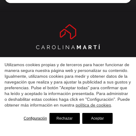
Muntaner 280, Entresuelo
Guardar configuración
Aceptar todas
Utilizamos cookies propias y de terceros para hacer funcionar de
08021 Barcelona, Barcelona
manera segura nuestra página web y personalizar su contenido.
+34 93 241 10 95
Igualmente, utilizamos cookies para medir y obtener datos de la
navegación que realiza y para ajustar la publicidad a sus gustos y
info@carolinamarti.com
preferencias. Pulse el botón "Aceptar todas" para confirmar que
ha leído y aceptado la información presentada. Para administrar
o deshabilitar estas cookies haga click en "Configuración". Puede
obtener más información en nuestra
política de cookies
.
CAROLINA MARTÍ
Configuración
Rechazar
Aceptar
Comprar
Alquilar