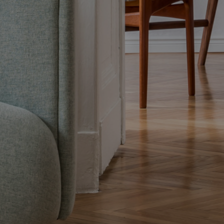
utiliza en la medición de la actividad de la web para la
elaboración de perfiles de navegación de los usuarios con
el fin de introducir mejoras en función del análisis de los
datos de uso que hacen los usuarios del servicio. Permiten
guardar la información de preferencia del usuario para
mejorar la calidad de nuestros servicios y para ofrecer una
mejor experiencia a través de productos recomendados.
Marketing y publicidad
Estas cookies son utilizadas para almacenar información
sobre las preferencias y elecciones personales del usuario
a través de la observación continuada de sus hábitos de
navegación. Gracias a ellas, podemos conocer los hábitos
de navegación en el sitio web y mostrar publicidad
relacionada con el perfil de navegación del usuario.