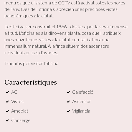
mentres que el sistema de CCTV està activat totes les hores
de l'any. Des de l´oficina s´aprecien unes precioses vistes
Permeten fer el seguiment i l'anàlisi del comportament
dels usuaris d'aquest lloc web. La informació recollida
panoràmiques a la ciutat.
mitjançant aquest tipus de cookies s'utilitza en el
mesurament de l'activitat del web per a l'elaboració de
L'edifici va ser construït el 1966, i destaca per la seva immensa
perfils de navegació dels usuaris per introduir millores en
altitud. L'oficina és a la dinovena planta, cosa que li atribueix
funció de l'anàlisi de les dades d'ús que fan els usuaris del
servei. Permeten desar la informació de preferència de
unes magnífiques vistes a la ciutat comtal, i alhora una
l'usuari per millorar la qualitat dels nostres serveis i oferir
immensa llum natural. A la finca situem dos ascensors
una millor experiència a través de productes recomanats.
individuals en cas d'avaries.
Marketing i publicitat
Truqui'ns per visitar l'oficina.
Aquestes cookies són utilitzades per emmagatzemar
informació sobre les preferències i les eleccions personals
Característiques
de l'usuari a través de l'observació continuada dels seus
hàbits de navegació. Gràcies a elles, podem conèixer els
AC
Calefacció
hàbits de navegació al lloc web i mostrar publicitat
relacionada amb el perfil de navegació de l'usuari.
Vistes
Ascensor
Amoblat
Vigilància
Conserge