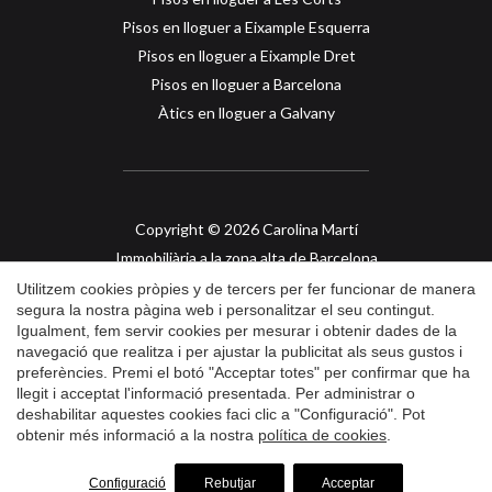
Pisos en lloguer a Eixample Esquerra
Pisos en lloguer a Eixample Dret
Pisos en lloguer a Barcelona
Àtics en lloguer a Galvany
Copyright © 2026 Carolina Martí
Guardar configuració
Acceptar totes
Immobiliària a la zona alta de Barcelona
API col. 2421
Utilitzem cookies pròpies y de tercers per fer funcionar de manera
segura la nostra pàgina web i personalitzar el seu contingut.
Igualment, fem servir cookies per mesurar i obtenir dades de la
Avís Legal
navegació que realitza i per ajustar la publicitat als seus gustos i
preferències. Premi el botó "Acceptar totes" per confirmar que ha
Política de Privacidad
llegit i acceptat l'informació presentada. Per administrar o
Política de Cookies
deshabilitar aquestes cookies faci clic a "Configuració". Pot
obtenir més informació a la nostra
política de cookies
.
by
iEstrategic
Configuració
Rebutjar
Acceptar
SOL·LICITI MÉS INFORMACIÓ