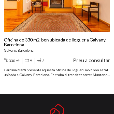
Oficina de 330 m2, ben ubicada de lloguer a Galvany,
Barcelona
Galvany, Barcelona
Preu a consultar
330 m²
9
3
Carolina Martí presenta aquesta oficina de lloguer i molt bon estat
ubicada a Galvany, Barcelona. Es troba al transitat carrer Muntaner
al costat de comerços exclusius. L'oficina compta amb una
superfície total de 330 m2 i una distribució molt àmplia i ideal per a
bufet d'advocats, notaria, consulta mèdica, entre d'altres. És una
oficina amb 9 habitacions i una magnífica presència en perfecte
estat. Disposa d'aire condicionat a totes les estances, calefacció,
terres de parquet i sostres alts. Disposa d´ascensor i plaça de
pàrquing opcional. Truqui'ns per visitar l'oficina.