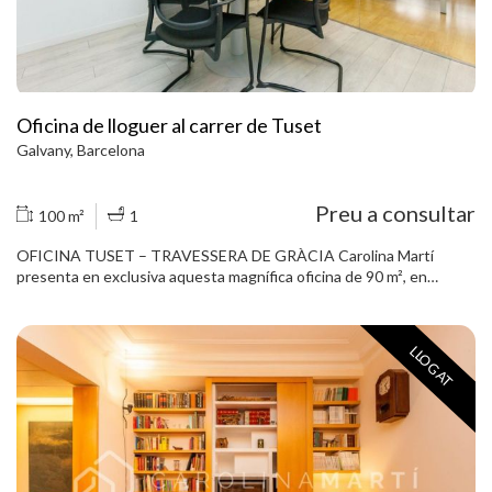
Oficina de lloguer al carrer de Tuset
Galvany, Barcelona
Preu a consultar
100 m²
1
OFICINA TUSET – TRAVESSERA DE GRÀCIA Carolina Martí
presenta en exclusiva aquesta magnífica oficina de 90 m², en
perfecte estat i amb vistes exteriors a un tranquil pati d´illa.
Totalment equipada i moblada, és ideal per a oficina o despatx
professional. Es distribueix en tres zones de treball, un espai
LLOGAT
d'arxiu pràctic, office i un lavabo modern. Els terres de parquet
aporten calidesa i el sistema d'aire condicionat fred/calor per splits
assegura el màxim confort. La finca compta amb ascensor i servei
de consergeria, afegint comoditat i seguretat. Ubicada en una zona
estratègica, és una oportunitat perfecta per a professionals que
busquen un espai funcional i ben comunicat. Truqui'ns per agendar
una visita. Us encantarà!