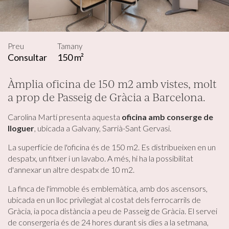
Preu
Tamany
Consultar
150 m²
Àmplia oficina de 150 m2 amb vistes, molt
a prop de Passeig de Gràcia a Barcelona.
Modificar cookies
Carolina Martí presenta aquesta
oficina amb conserge de
lloguer
, ubicada a Galvany, Sarrià-Sant Gervasi.
Tècniques i funcionals
Sempre activades
Aquest lloc web utilitza cookies pròpies per recopilar
La superfície de l'oficina és de 150 m2. Es distribueixen en un
informació amb la finalitat de millorar els nostres serveis.
despatx, un fitxer i un lavabo. A més, hi ha la possibilitat
Si continua navegant, suposa l'acceptació de la instal·lació
d'annexar un altre despatx de 10 m2.
de les mateixes. L'usuari té la possibilitat de configurar el
navegador podent, si així ho desitja, impedir que siguin
instal·lades al disc dur, encara que haurà de tenir en
La finca de l'immoble és emblemàtica, amb dos ascensors,
compte que aquesta acció podrà ocasionar dificultats de
ubicada en un lloc privilegiat al costat dels ferrocarrils de
navegació de la pàgina web.
Gràcia, ia poca distància a peu de Passeig de Gràcia. El servei
de consergeria és de 24 hores durant sis dies a la setmana,
Analítiques i personalització