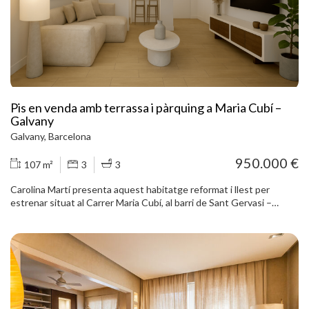
ubicació és excel·lent: al carrer Aribau, al costat de Laforja, a tocar
del cor de Galvany, envoltada de comerços, restaurants, gimnasos,
serveis i de l’emblemàtic Mercat de Galvany. A més, es troba a
només 5 minuts a peu de l’Avinguda Diagonal i de Via Augusta. Molt
ben comunicada mitjançant transport públic, amb Ferrocarrils de la
Generalitat i diverses línies d’autobús als voltants. Un habitatge
lluminós, funcional i amb terrassa en una de les zones residencials
més exclusives i consolidades de Barcelona.
Pis en venda amb terrassa i pàrquing a Maria Cubí –
Galvany
Galvany, Barcelona
950.000 €
107 m²
3
3
Carolina Martí presenta aquest habitatge reformat i llest per
estrenar situat al Carrer Maria Cubí, al barri de Sant Gervasi –
Galvany, dins del districte de Sarrià-Sant Gervasi, una de les zones
residencials més consolidades de Barcelona. La propietat compta
amb 110 m² construïts (107 m² útils) i es troba en una tercera
planta exterior amb ascensor dins d’una finca de 1971, ben
conservada i situada en un entorn tranquil. L’habitatge ha estat
reformat recentment i s’ha dissenyat per oferir amplitud,
lluminositat i una distribució funcional per al dia a dia. El saló-
menjador, ampli i ben proporcionat, s’obre cap a la terrassa amb