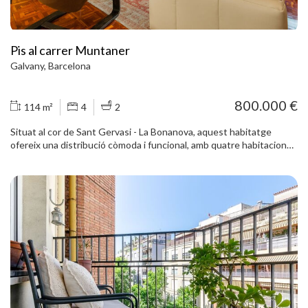
Pis al carrer Muntaner
Galvany, Barcelona
800.000 €
114 m²
4
2
Situat al cor de Sant Gervasi - La Bonanova, aquest habitatge
ofereix una distribució còmoda i funcional, amb quatre habitacions i
dos banys. Actualment, una de les habitacions s'ha convertit en un
ampli vestidor, tot i que es pot recuperar fàcilment com a dormitori.
En entrar, un ampli rebedor amb armaris encastats dona la
benvinguda a l'habitatge. Des d'aquí s'accedeix al saló-menjador, un
espai molt agradable gràcies als sostres alts, la llar de foc i la llum
natural que rep de la façana principal. La cuina, oberta al saló, ha
estat reformada recentment i està equipada amb electrodomèstics
integrats. A la zona de dia també hi trobem un lavabo de cortesia i
un pràctic altell sobre el passadís que ofereix espai addicional
d'emmagatzematge. La zona de nit està perfectament diferenciada.
El dormitori principal disposa d'un vestidor independent, que
antigament era una altra habitació i que es podria tornar a