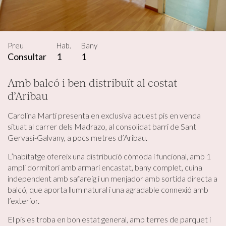
Preu
Hab.
Bany
Consultar
1
1
Amb balcó i ben distribuït al costat
d’Aribau
Carolina Martí presenta en exclusiva aquest pis en venda
situat al carrer dels Madrazo, al consolidat barri de Sant
Gervasi-Galvany, a pocs metres d’Aribau.
L’habitatge ofereix una distribució còmoda i funcional, amb 1
ampli dormitori amb armari encastat, bany complet, cuina
independent amb safareig i un menjador amb sortida directa a
balcó, que aporta llum natural i una agradable connexió amb
l’exterior.
El pis es troba en bon estat general, amb terres de parquet i