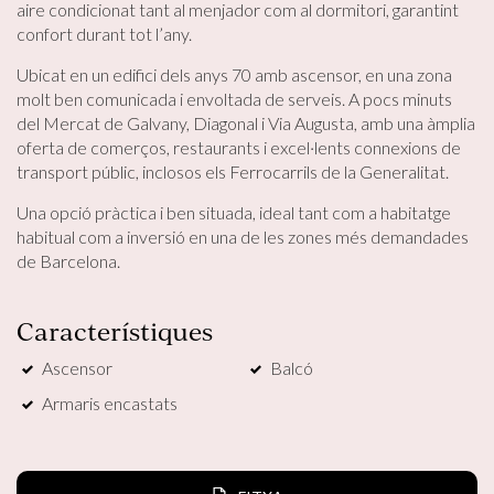
aire condicionat tant al menjador com al dormitori, garantint
confort durant tot l’any.
Ubicat en un edifici dels anys 70 amb ascensor, en una zona
molt ben comunicada i envoltada de serveis. A pocs minuts
del Mercat de Galvany, Diagonal i Via Augusta, amb una àmplia
oferta de comerços, restaurants i excel·lents connexions de
transport públic, inclosos els Ferrocarrils de la Generalitat.
Modificar cookies
Una opció pràctica i ben situada, ideal tant com a habitatge
habitual com a inversió en una de les zones més demandades
de Barcelona.
Tècniques i funcionals
Sempre activades
Aquest lloc web utilitza cookies pròpies per recopilar
informació amb la finalitat de millorar els nostres serveis.
Característiques
Si continua navegant, suposa l'acceptació de la instal·lació
de les mateixes. L'usuari té la possibilitat de configurar el
Ascensor
Balcó
navegador podent, si així ho desitja, impedir que siguin
instal·lades al disc dur, encara que haurà de tenir en
Armaris encastats
compte que aquesta acció podrà ocasionar dificultats de
navegació de la pàgina web.
Analítiques i personalització