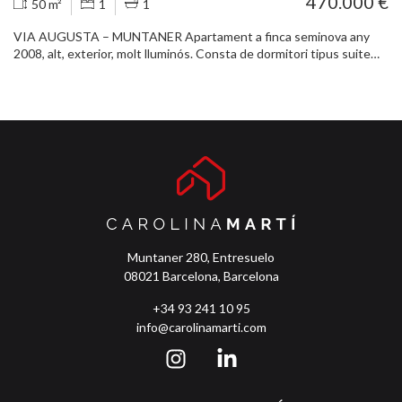
470.000 €
50 m²
1
1
VIA AUGUSTA – MUNTANER Apartament a finca seminova any
2008, alt, exterior, molt lluminós. Consta de dormitori tipus suite
amb armaris de paret, ampli bany, saló exterior a carrer amb cuina
integrada. Terres de parquet, aire condicionat per conductes,
radiadors calefacció gas, finestrals tipus climalit. S'hi inclou traster
privat de 3 m2. Edifici amb 2 ascensors, servei de consergeria. Al
costat Mercat de Galvany, Ferrocarrils de la Generalitat.
Muntaner 280, Entresuelo
08021 Barcelona, Barcelona
+34 93 241 10 95
info@carolinamarti.com