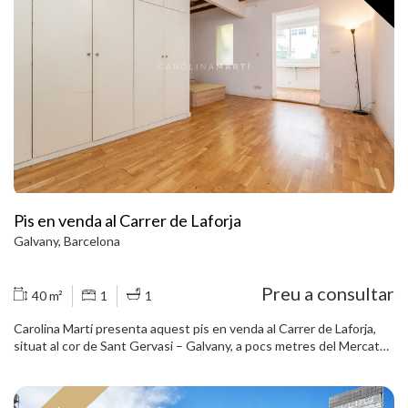
reservat, ideal per gaudir de l’exterior amb tranquil·litat. La cuina,
independent i amb zona d’office, ofereix un espai funcional per al
dia a dia. La zona de nit es compon de tres dormitoris dobles,
incloent-hi una suite principal amb bany de grans dimensions,
vestidor i una pràctica zona de gimnàs. L’habitatge compta a més
amb dos banys complets i un lavabo, aportant comoditat i
funcionalitat. Ubicada en una finca dels anys 70, l’edifici presenta
una imatge cuidada, disposa de dos ascensors, servei de
consergeria i accés exterior adaptat. En el preu s’inclou una plaça
d’aparcament al mateix edifici, un valor afegit en aquesta ubicació.
Un habitatge ampli, ben distribuït i amb espai exterior, ideal per a
qui busca viure al centre de Galvany, amb tots els serveis i
comerços a l’abast.
Pis en venda al Carrer de Laforja
Galvany, Barcelona
Preu a consultar
40 m²
1
1
Carolina Martí presenta aquest pis en venda al Carrer de Laforja,
situat al cor de Sant Gervasi – Galvany, a pocs metres del Mercat
de Galvany, en una de les zones més consolidades i demandades
del barri. L’habitatge es troba en una finca clàssica del segle XIX,
una de les més antigues de l’entorn, que conserva el caràcter