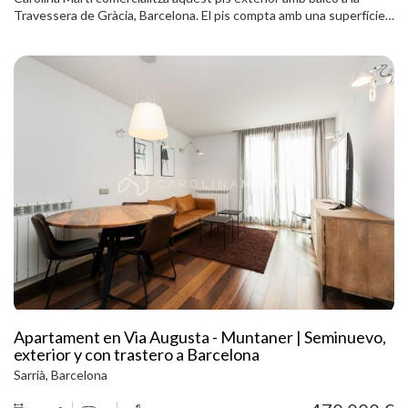
Travessera de Gràcia, Barcelona. El pis compta amb una superfície
total de 207 m2 construïts aproximadament. L'interior de
l'habitatge es distribueix en cinc dormitoris i dues cambres de bany
completes. És exterior a una varietat de balcons amb vistes a la
Travessera de Gràcia. Orientació sud-est. Disposa de calefacció i
terres de parquet. El pis és molt lluminós. S'ubica a una de les
millors zones de Barcelona just al costat del transport públic (FGC).
Finca construïda l´any 1940 amb servei de consergeria i ascensor.
Apartament en Via Augusta - Muntaner | Seminuevo,
exterior y con trastero a Barcelona
Sarrià, Barcelona