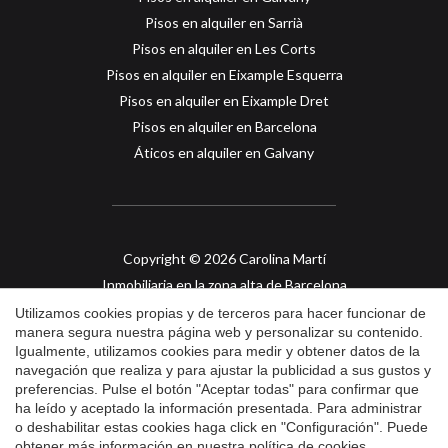
Pisos en alquiler en Sarrià
Pisos en alquiler en Les Corts
Pisos en alquiler en Eixample Esquerra
Pisos en alquiler en Eixample Dret
Guardar configuración
Aceptar todas
Pisos en alquiler en Barcelona
Áticos en alquiler en Galvany
Copyright © 2026 Carolina Martí
Inmobiliaria en la zona alta de Barcelona
API col. 2421
Utilizamos cookies propias y de terceros para hacer funcionar de
manera segura nuestra página web y personalizar su contenido.
Igualmente, utilizamos cookies para medir y obtener datos de la
Aviso Legal
navegación que realiza y para ajustar la publicidad a sus gustos y
preferencias. Pulse el botón "Aceptar todas" para confirmar que
Política de Privacidad
ha leído y aceptado la información presentada. Para administrar
Política de Cookies
o deshabilitar estas cookies haga click en "Configuración". Puede
obtener más información en nuestra
política de cookies
.