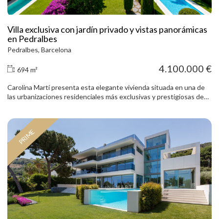
Villa exclusiva con jardín privado y vistas panorámicas
en Pedralbes
Pedralbes, Barcelona
4.100.000 €
694 m²
Carolina Martí presenta esta elegante vivienda situada en una de
las urbanizaciones residenciales más exclusivas y prestigiosas de
Pedralbes, el barrio más selecto de Barcelona. Una propiedad única
que combina privacidad, amplitud y seguridad en un entorno
residencial privilegiado, rodeado de zonas verdes y junto a los
PRIME
mejores colegios internacionales y escuelas de negocios de la
ciudad. La vivienda cuenta con 694 m² construidos sobre una
parcela aproximada de 900 m², orientada a sureste, lo que le
proporciona una magnífica entrada de luz natural durante todo el
día. Forma parte de un exclusivo complejo residencial con piscina,
pista de pádel y servicio de vigilancia y conserjería 24 horas. La casa
dispone de agradables jardines privados tanto en la parte delantera
como trasera, ideales para disfrutar del clima mediterráneo y de
espacios exteriores con total privacidad. En la planta principal
encontramos un amplio salón con chimenea, grandes ventanales y