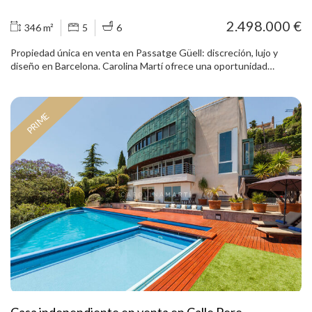
2.498.000 €
346 m²
5
6
Propiedad única en venta en Passatge Güell: discreción, lujo y
diseño en Barcelona. Carolina Martí ofrece una oportunidad
irrepetible para adquirir una pieza arquitectónica con alma,
reformada con criterio y ubicada en uno de los pasajes más
exclusivos de la ciudad. Esta casa unifamiliar de 301 m² construidos,
PRIME
reformada íntegramente, combina el encanto arquitectónico de
1926 con un diseño interior de líneas contemporáneas y acabados
de altísima calidad. Situada en un pasaje privado con seguridad,
ofrece un entorno discreto, silencioso y muy seguro. Su fachada de
estilo inglés, con columnas de época, se funde con un interior
amplio, luminoso y vanguardista, donde destacan una espectacular
escalera de diseño, techos altos y estancias versátiles para un
estilo de vida moderno y sofisticado. La vivienda tiene 5
habitaciones en suite, 3 despachos, estudio, terraza privada.
Completamente renovada en 2025. ✔ Pasaje privado – máxima
discreción y tranquilidad ✔ Reforma integral que respeta la esencia
clásica y eleva el confort contemporáneo ✔ 301 m² construidos
aprox. distribuidos en espacios amplios y funcionales ✔ Fachada
histórica con detalles arquitectónicos únicos ✔ Escalera de diseño
y materiales de alta gama en toda la vivienda ✔ Patio y terraza
Casa independiente en venta en Calle Pere