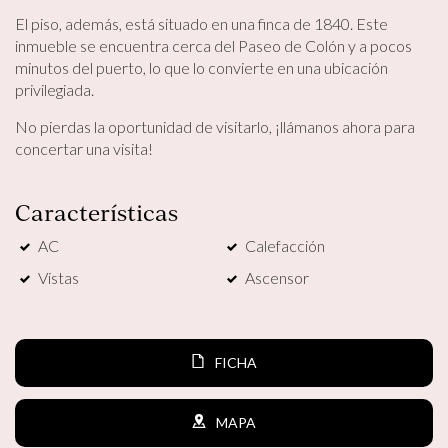
El piso, además, está situado en una finca de 1840. Este
Marketing y publicidad
inmueble se encuentra cerca del Paseo de Colón y a pocos
minutos del puerto, lo que lo convierte en una ubicación
Estas cookies son utilizadas para almacenar información
privilegiada.
sobre las preferencias y elecciones personales del usuario
a través de la observación continuada de sus hábitos de
No pierdas la oportunidad de visitarlo, ¡llámanos ahora para
navegación. Gracias a ellas, podemos conocer los hábitos
de navegación en el sitio web y mostrar publicidad
concertar una visita!
relacionada con el perfil de navegación del usuario.
Características
AC
Calefacción
Vistas
Ascensor
FICHA
MAPA