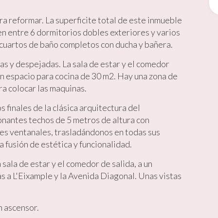
ario para mejorar la calidad de nuestros servicios y para ofrecer una m
ncia a través de productos recomendados.
a reformar. La superficite total de este inmueble
en entre 6 dormitorios dobles exteriores y varios
ing y publicidad
cuartos de baño completos con ducha y bañera.
ookies son utilizadas para almacenar información sobre las preferencia
nes personales del usuario a través de la observación continuada de s
as y despejadas. La sala de estar y el comedor
 de navegación. Gracias a ellas, podemos conocer los hábitos de nave
tio web y mostrar publicidad relacionada con el perfil de navegación del
un espacio para cocina de 30 m2. Hay una zona de
.
ara colocar las maquinas.
Guardar configuración
Aceptar todas
 finales de la clásica arquitectura del
nantes techos de 5 metros de altura con
es ventanales, trasladándonos en todas sus
a fusión de estética y funcionalidad.
 sala de estar y el comedor de salida, a un
s a L'Eixample y la Avenida Diagonal. Unas vistas
n ascensor.