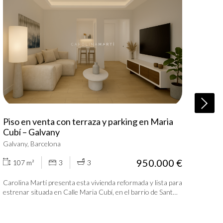
Piso en venta con terraza y parking en Maria
Piso
Cubí – Galvany
Galv
Galvany, Barcelona
950.000 €
107 m²
3
3
1
Carolina Martí presenta esta vivienda reformada y lista para
Carol
estrenar situada en Calle Maria Cubí, en el barrio de Sant
Galva
Gervasi – Galvany, dentro del distrito de Sarrià-Sant
Galva
Gervasi, una de las zonas residenciales más consolidadas de
demandadas d
Barcelona. La propiedad cuenta con 110 m² construidos
const