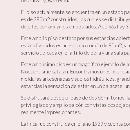
de Galvany, Barcelona.
del usu
experie
El piso actualmente se encuentra en un estado par
es de 380 m2 construidos, los cuales se distribuy
Market
de ellos con armarios empotrados. Además hay 3 
Estas c
eleccio
Este amplio piso destaca por sus estancias abiert
hábitos
en el si
están divididos en un espacio común de 80 m2, y 
usuario
servicio ubicada en el altillo de obra y una sala p
Este amplísimo piso es un magnífico ejemplo de los
Noucentisme catalán. Encontramos unos impresio
molduras artesonadas y suelos hidráulicos, grand
estancias la sensación de estar en un palacete, un
Se disfrutará desde el paso de dos dormitorios, la
privilegiado y amplio balcón con vistas despejada
realmente impresionantes.
La finca fue construida en el año 1939 y cuenta co