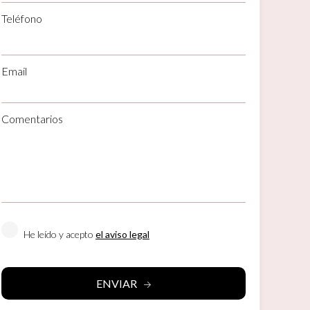
Teléfono
Email
Comentarios
activas
d de
egador
ue
egación
He leído y acepto
el aviso legal
 de este
a
ión de
ENVIAR
s de uso
rencia