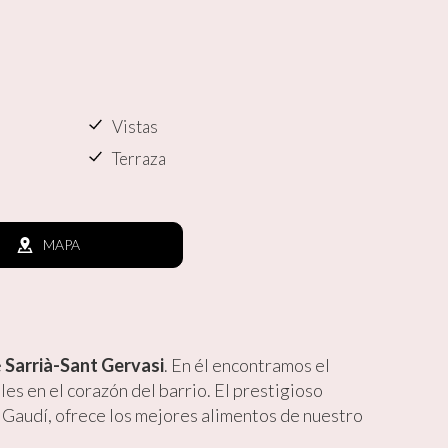
Vistas
Terraza
MAPA
e
Sarrià-Sant Gervasi
. En él encontramos el
ales en el corazón del barrio. El prestigioso
i Gaudí, ofrece los mejores alimentos de nuestro