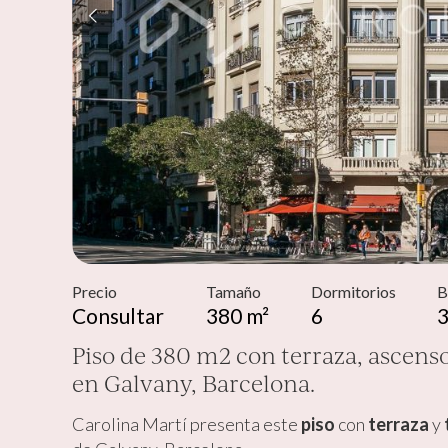
Modif
Técnic
Este sit
mejorar
instala
pudiend
deberá 
de la p
Precio
Tamaño
Dormitorios
B
Consultar
380 m²
6
Analít
Piso de 380 m2 con terraza, ascenso
Permite
en Galvany, Barcelona.
sitio we
medició
los usua
Carolina Martí presenta este
piso
con
terraza
y
que hac