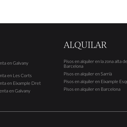
zona de noche. Amplio salón-comedor de formato cuadrado,
con salida directa a una terraza de 5 m², cocina tipo office, 3
dormitorios (originalmente 4) y 2 cuartos de baño. En
cuanto a calidades, la vivienda cuenta con suelos de parquet,
ventanas de aluminio, aire acondicionado y calefacción,
ofreciendo confort durante todo el año. La finca, de
magnífica presencia, dispone de un vestíbulo-hall reformado
y servicio de dos ascensores, aportando comodidad y
ALQUILAR
representatividad desde la entrada. Su ubicación es
excelente: en calle Aribau, junto a Laforja, a dos pasos del
corazón de Galvany, rodeada de comercios, restaurantes,
Pisos en alquiler en la zona alta d
enta en Galvany
gimnasios, servicios y del emblemático Mercat de Galvany.
Barcelona
Además, se encuentra a tan solo 5 minutos a pie de la
Pisos en alquiler en Sarrià
Avinguda Diagonal y de Via Augusta. Muy bien comunicada
enta en Les Corts
mediante transporte público, con Ferrocarriles de la
Pisos en alquiler en Eixample Es
enta en Eixample Dret
Generalitat y varias líneas de autobús en las inmediaciones.
Pisos en alquiler en Barcelona
Una vivienda luminosa, funcional y con terraza en una de las
venta en Galvany
zonas residenciales más exclusivas y consolidadas de
Barcelona.