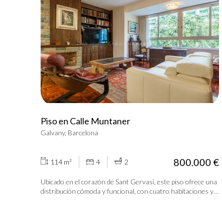
Piso en Calle Muntaner
Galvany, Barcelona
800.000 €
114 m²
4
2
Ubicado en el corazón de Sant Gervasi, este piso ofrece una
distribución cómoda y funcional, con cuatro habitaciones y
dos baños. Actualmente, una de las habitaciones se ha
convertido en un amplio vestidor, aunque podría
recuperarse fácilmente como dormitorio. Al entrar, un