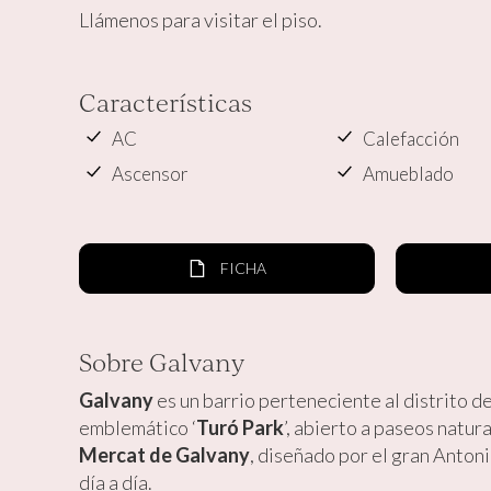
Llámenos para visitar el piso.
Características
AC
Calefacción
Ascensor
Amueblado
FICHA
Sobre Galvany
Galvany
es un barrio perteneciente al distrito d
emblemático ‘
Turó Park
’, abierto a paseos natur
Mercat de Galvany
, diseñado por el gran Anton
día a día.