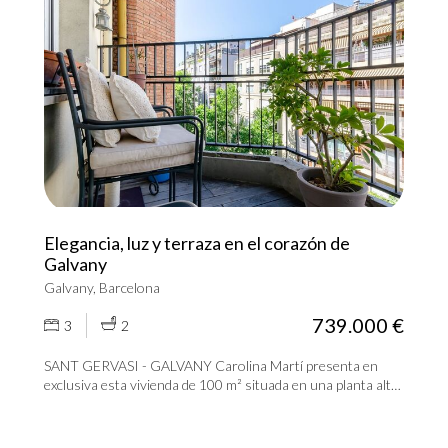
Elegancia, luz y terraza en el corazón de
Galvany
Galvany, Barcelona
739.000 €
3
2
SANT GERVASI - GALVANY Carolina Martí presenta en
exclusiva esta vivienda de 100 m² situada en una planta alta,
exterior y con excelente entrada de luz natural durante todo
el día. La propiedad destaca por su distribución cómoda y
funcional, con una clara separación entre la zona de día y la