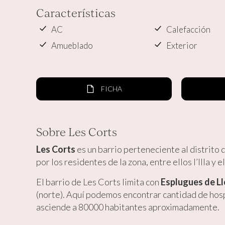
Características
AC
Calefacción
Amueblado
Exterior
FICHA
Sobre Les Corts
Les Corts
es un barrio perteneciente al distrito 
por los residentes de la zona, entre ellos l’Illa y 
El barrio de Les Corts limita con
Esplugues de L
(norte). Aquí podemos encontrar cantidad de hosp
asciende a 80000 habitantes aproximadamente.