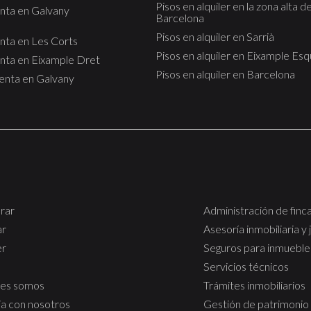
Pisos en alquiler en la zona alta d
enta en Galvany
Barcelona
Pisos en alquiler en Sarrià
enta en Les Corts
Pisos en alquiler en Eixample Es
enta en Eixample Dret
Pisos en alquiler en Barcelona
venta en Galvany
rar
Administración de finc
ar
Asesoría inmobiliaria y 
er
Seguros para inmueble
Servicios técnicos
es somos
Trámites inmobiliarios
ja con nosotros
Gestión de patrimonio