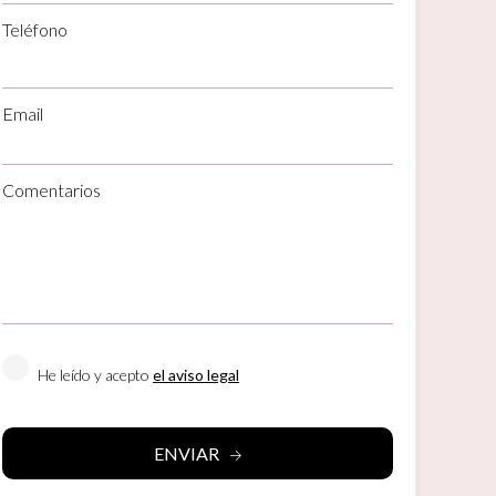
Teléfono
Email
activas
Comentarios
d de
egador
ue
egación
He leído y acepto
el aviso legal
 de este
a
ión de
s de uso
rencia
ENVIAR
ejor