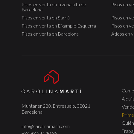
Pisos en venta en la zona alta de
Pisos en v
Barcelona
Pisos en venta en Sarrià
Pisos en v
Pisos en venta en Eixample Esquerra
Pisos en v
Pisos en venta en Barcelona
Áticos en 
Comp
Alquil
Muntaner 280, Entresuelo, 08021
Vend
Barcelona
Prime
Quién
info@carolinamarti.com
Traba
+34 93 241 10 95