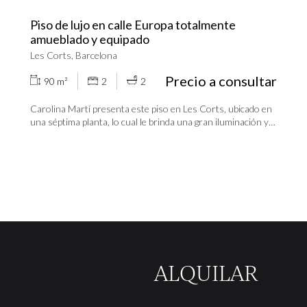
Piso de lujo en calle Europa totalmente
amueblado y equipado
Les Corts, Barcelona
Precio a consultar
90 m²
2
2
Carolina Martí presenta este piso en Les Corts, ubicado en
una séptima planta, lo cual le brinda una gran iluminación y
ofrece increíbles vistas. El piso se distribuye en un amplio
salón comedor con cocina office que se extiende hasta el
balcón, ofreciendo vistas impresionantes. Además, cuenta
con dos habitaciones (una doble y otra tipo estudio) y dos
baños completos. Entre sus características destacadas se
incluyen armarios empotrados, caja fuerte, persianas
eléctricas, aire acondicionado y calefacción a gas en todo el
piso. Este piso tiene acabados de lujo en todas sus áreas y
está equipado con puerta de seguridad y alarma. Está listo
para entrar a vivir y se entregará completamente amueblado
y equipado con electrodomésticos de alta calidad (televisión
ALQUILAR
de 75 pulgadas, lavavajillas, horno, heladera, microondas,
cafetera, etc. ). No dude en llamar para agendar una visita.