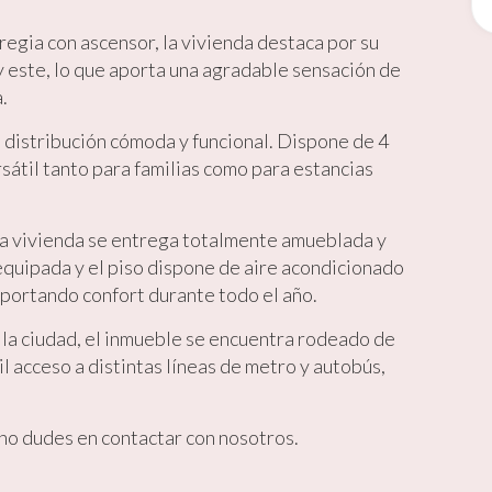
 regia con ascensor, la vivienda destaca por su
ing y publicidad
 y este, lo que aporta una agradable sensación de
ookies son utilizadas para almacenar información sobre las preferencia
.
nes personales del usuario a través de la observación continuada de s
 de navegación. Gracias a ellas, podemos conocer los hábitos de nave
tio web y mostrar publicidad relacionada con el perfil de navegación del
 distribución cómoda y funcional. Dispone de 4
.
sátil tanto para familias como para estancias
Guardar configuración
Aceptar todas
la vivienda se entrega totalmente amueblada y
á equipada y el piso dispone de aire acondicionado
 aportando confort durante todo el año.
la ciudad, el inmueble se encuentra rodeado de
il acceso a distintas líneas de metro y autobús,
 no dudes en contactar con nosotros.