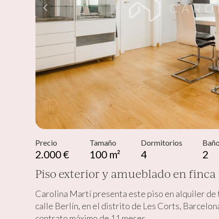
Modif
Técnic
Este sit
mejorar
instala
pudiend
deberá 
de la p
Precio
Tamaño
Dormitorios
Bañ
Analít
2.000 €
100 m²
4
2
Permite
Piso exterior y amueblado en finca
sitio we
medició
los usua
Carolina Martí presenta este piso en alquiler
que hac
calle Berlín, en el distrito de Les Corts, Barc
del usu
experie
contrato máximo de 11 meses.