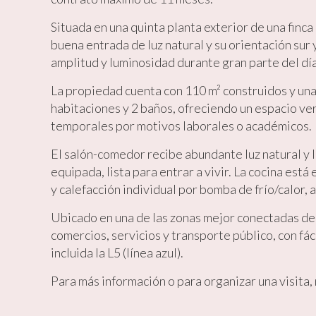
Situada en una quinta planta exterior de una finca
Market
buena entrada de luz natural y su orientación sur
Estas c
amplitud y luminosidad durante gran parte del día
eleccio
hábitos
en el si
La propiedad cuenta con 110 m² construidos y una
usuario
habitaciones y 2 baños, ofreciendo un espacio ver
temporales por motivos laborales o académicos.
El salón-comedor recibe abundante luz natural y 
equipada, lista para entrar a vivir. La cocina est
y calefacción individual por bomba de frío/calor,
Ubicado en una de las zonas mejor conectadas de 
comercios, servicios y transporte público, con fác
incluida la L5 (línea azul).
Para más información o para organizar una visita,