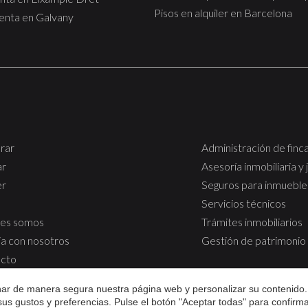
Pisos en alquiler en Barcelona
venta en Galvany
rar
Administración de finc
ar
Asesoría inmobiliaria y 
er
Seguros para inmueble
Servicios técnicos
es somos
Trámites inmobiliarios
ja con nosotros
Gestión de patrimonio
cto
onar de manera segura nuestra página web y personalizar su contenido.
 sus gustos y preferencias. Pulse el botón "Aceptar todas" para confir