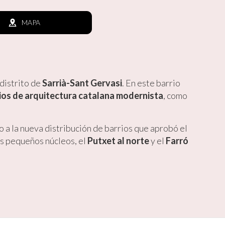
MAPA
 distrito de
Sarrià-Sant Gervasi
. En este barrio
cios de arquitectura catalana modernista
, como
o a la nueva distribución de barrios que aprobó el
s pequeños núcleos, el
Putxet al norte
y el
Farró