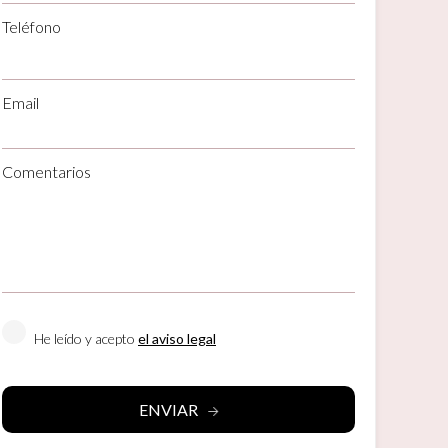
Teléfono
Email
activas
d de
Comentarios
egador
ue
egación
 de este
He leído y acepto
el aviso legal
a
ión de
s de uso
rencia
ejor
ENVIAR