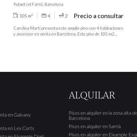
Putxet i el Farró, Barcelona
Precio a consultar
105 m²
4
2
Carolina Martí presenta este amplio piso con 4 habitaciones
y ascensor en venta en Barcelona. Este piso de 105 m2
cuenta con 4 habitaciones y 2 cuartos de baño, este piso es
ideal para aquellos que buscan un espacio amplio y cómodo.
La vivienda, además, es exterior La finca fue construida en
1953 y cuenta con ascensor, lo que facilita el acceso al piso.
Además, la calefacción proporciona una temperatura
agradable durante los meses de invierno. La ubicación es
privilegiada, ya que se encuentra cerca del transporte
público (FGC) y de zonas verdes de la ciudad, lo que permite
disfrutar de la naturaleza sin alejarse del centro de
ALQUILAR
Barcelona. Este piso es una oportunidad única para
aquellos que buscan un hogar en una de las mejores zonas
de la ciudad. ¡No pierdas la oportunidad de visitarlo y
enamorarte de él! Llámanos para venir a verlo.
Pisos en alquiler en la zona alta d
enta en Galvany
Barcelona
Pisos en alquiler en Sarrià
enta en Les Corts
Pisos en alquiler en Eixample Es
enta en Eixample Dret