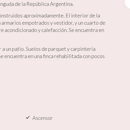
vinguda de la República Argentina.
ing y publicidad
construidos aproximadamente. El interior de la
ookies son utilizadas para almacenar información sobre las preferencia
n armarios empotrados y vestidor, y un cuarto de
nes personales del usuario a través de la observación continuada de s
 de navegación. Gracias a ellas, podemos conocer los hábitos de nave
e acondicionado y calefacción. Se encuentra en
tio web y mostrar publicidad relacionada con el perfil de navegación del
.
Guardar configuración
Aceptar todas
 a un patio. Suelos de parquet y carpintería
Se encuentra en una finca rehabilitada con pocos
Ascensor