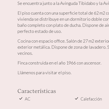
Se encuentra junto a la Avinguda Tibidabo y la A
Market
El piso cuenta con una superficie total de 62 m2 
Estas c
vivienda se distribuye en un dormitorio doble co
eleccio
hábitos
baño completo con plato de ducha. Dispone de air
en el si
usuario
perfecto estado de uso.
Cocina con espacio office. Salón de 27 m2 exterior
exterior metálica. Dispone de zona de lavadero. 
vecinos.
Finca construida en el año 1966 con ascensor.
Llámenos para visitar el piso.
Características
AC
Calefacción