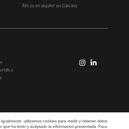
ubicación privilegiada.
refor
Áticos en alquiler en Galvany
vivie
a un 
vistas a 
su lu
ubica
Barce
zonas ve
cuida
ascen
as
jurídica
s
 Igualmente, utilizamos cookies para medir y obtener datos
mar que ha leído y aceptado la información presentada. Para