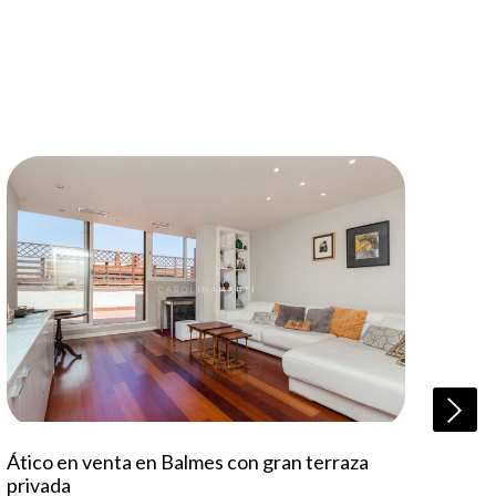
Ático en venta en Balmes con gran terraza
Pis
privada
Galv