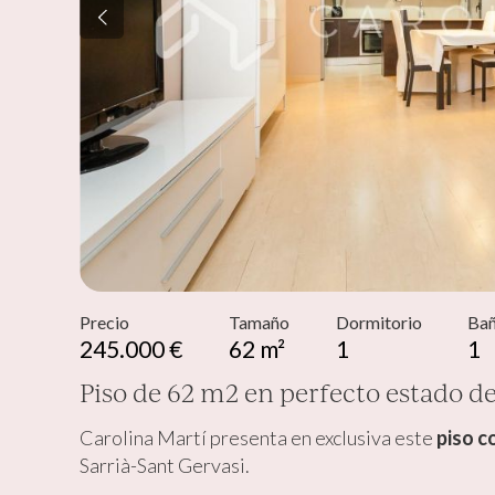
Modif
Técnic
Este sit
mejorar
instala
pudiend
deberá 
de la p
Precio
Tamaño
Dormitorio
Ba
Analít
245.000 €
62 m²
1
1
Permite
sitio we
Piso de 62 m2 en perfecto estado d
medició
los usua
que hac
Carolina Martí presenta en exclusiva este
piso c
del usu
Sarrià-Sant Gervasi.
experie