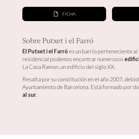
FICHA
Sobre Putxet i el Farró
El Putxet i el Farró
es un barrio perteneciente al
residencial podemos encontrar numerosos
edifi
La Casa Ramon, un edificio del siglo XX.
Resalta por su constitución en el año 2007, debid
Ayuntamiento de Barcelona. Está formado por do
al sur
.