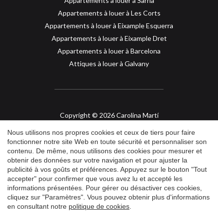
Appartements à louer à Sarrià
Appartements à louer à Les Corts
Appartements à louer à Eixample Esquerra
Appartements à louer à Eixample Dret
Appartements à louer à Barcelona
Attiques à louer à Galvany
Copyright © 2026 Carolina Martí
Immobilier dans la partie haute de Barcelone
Nous utilisons nos propres cookies et ceux de tiers pour faire
API col. 2421
fonctionner notre site Web en toute sécurité et personnaliser son
contenu. De même, nous utilisons des cookies pour mesurer et
Enregistrer les paramètres
Tout accepter
obtenir des données sur votre navigation et pour ajuster la
Avis légal
publicité à vos goûts et préférences. Appuyez sur le bouton "Tout
accepter" pour confirmer que vous avez lu et accepté les
Politique de Confidentialité
informations présentées. Pour gérer ou désactiver ces cookies,
Politique de Cookies
cliquez sur "Paramètres". Vous pouvez obtenir plus d'informations
en consultant notre
politique de cookies
.