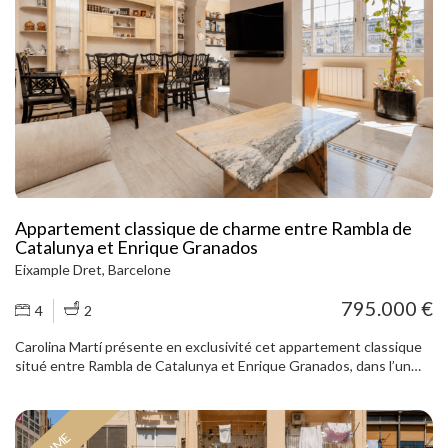
accueillants. Grâce à ses deux balcons et à son excellente
orientation entièrement extérieure, il garantit la lumière naturelle
dans toutes les pièces. Il présente des plafonds à fresques
restaurés et des sols hydrauliques parfaitement conservés. La
maison offre trois chambres doubles et trois salles de bains
complètes, dont deux en suite. Grand séjour-salle à manger ouvert
sur plusieurs espaces, galerie vitrée avec vitraux d'origine. Cuisine
ouverte sur le séjour avec électroménager haut de gamme Une
opportunité unique de vivre entouré d'histoire avec tout le confort
moderne, dans l'un des quartiers les plus convoités de Barcelone.
Contactez-nous pour plus d'informations ou pour planifier une
visite. Ne manquez pas cette opportunité !
Appartement classique de charme entre Rambla de
Catalunya et Enrique Granados
Eixample Dret, Barcelone
795.000 €
4
2
Carolina Martí présente en exclusivité cet appartement classique
situé entre Rambla de Catalunya et Enrique Granados, dans l’un
des secteurs les plus recherchés de l’Eixample. Le bien bénéficie
d’une distribution fonctionnelle, séparant clairement l’espace de
vie de l’espace nuit. L’espace de vie comprend un vaste salon-salle à
PRIME
manger, confortable et lumineux, idéal aussi bien au quotidien que