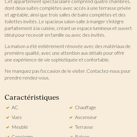
Cet appartement spectaculaire comprend quatre chambres,
dont deux suites complètes avec accès à une terrasse privée
et agréable, ainsi que trois salles de bains complètes et des
toilettes invités. Le spacieux salon-salle à manger s'intègre
parfaitement à la cuisine, créant un espace lumineux et ouvert
idéal pour recevoir en famille ou avec des invités.
La maison a été entièrement rénovée avec des matériaux de
première qualité, avec une attention aux détails pour offrir
une expérience de vie sophistiquée et confortable.
Modifier les cookies
Ne manquez pas l'occasion de le visiter. Contactez-nous pour
prendre rendez-vous.
Technique et Fonctionnel
Toujours actif
Ce site Web utilise ses propres cookies pour collecter des
Caractéristiques
informations afin d'améliorer nos services. Si vous
continuez à naviguer, vous acceptez leur installation.
L'utilisateur a la possibilité de configurer son navigateur,
AC
Chauffage
pouvant, s'il le souhaite, empêcher leur installation sur son
disque dur, même s'il doit garder à l'esprit qu'une telle
Vues
Ascenseur
action peut entraîner des difficultés de navigation sur le
site.
Meublé
Terrasse
Concierge
Balcon