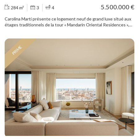
5.500.000 €
284 m²
3
4
Carolina Martí présente ce logement neuf de grand luxe situé aux
étages traditionnels de la tour « Mandarin Oriental Residences »,
au Passeig de Gràcia 111, à Barcelone. Il offre des volumes
spectaculaires grâce à ses hauts plafonds, avec une hauteur libre
intérieure supérieure à 3 m. Il se compose d’un très vaste salon à
PRIME
double orientation, avec loggia ; d’une cuisine indépendante,
également ouverte sur la façade ; de trois chambres avec salle de
bains en suite ; et de toilettes invités indépendantes. Le design,
les installations et les finitions sont de la plus haute qualité
disponible sur le marché. Le logement, situé en angle et doté de
deux façades, bénéficie de vues classiques sur Passeig de Gràcia.
Les propriétaires disposent, à l’étage club situé au sixième étage,
d’un ensemble d’espaces communs intérieurs, comprenant salon
bibliothèque, salles d’étude et de réunion, salle de sport avec vues,
spa et vestiaires, ainsi que d’espaces extérieurs, avec jardin
panoramique, terrasse et piscine extérieure. Trois ascenseurs.
Deux escaliers. Immeuble doté des plus hautes mesures de
sécurité. Parking et cave. L’immeuble est géré par le groupe
Mandarin Oriental, offrant aux propriétaires et aux résidents un
niveau de services, comprenant sécurité 24 h/24, direction,
conciergerie, organisation d’événements, nettoyage, jardinage et