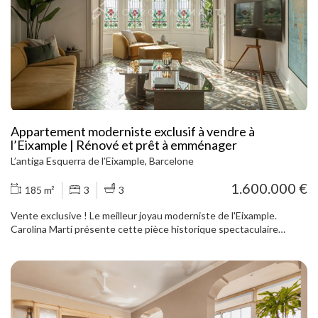
Appartement moderniste exclusif à vendre à
l’Eixample | Rénové et prêt à emménager
L’antiga Esquerra de l’Eixample, Barcelone
1.600.000 €
185 m²
3
3
Vente exclusive ! Le meilleur joyau moderniste de l'Eixample.
Carolina Martí présente cette pièce historique spectaculaire
transformée en maison. Entièrement rénové et tout neuf. Situé
dans un immeuble majestueux avec ascenseur et service de
conciergerie. La rénovation a conservé au maximum le charme
classique, en le mélangeant avec des touches modernes pour offrir
un espace de vie qui répond aux normes les plus élevées de la vie
moderne. Il se distingue par ses espaces spacieux, lumineux et