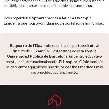
Exclusif appartement de 224 m² situé dans un immeuble historique
de 1885, qui conserve son caractère noble et dispose d’un
ascenseur ainsi que d’éléments architecturaux apportant élégance
et prestige. Cette propriété haut de gamme allie spaciosité,
Vous regardez
4 Appartements à louer à Eixample
caractère architectural et confort contemporain. Ses 194 m²
Esquerra
que nous avons dans notre portefeuille immobilier.
habitables sont distribués de manière harmonieuse, avec de vastes
pièces et des zones bien différenciées qui garantissent intimité et
fonctionnalité. La zone de jour se distingue par un grand salon–
salle à manger doté de grandes fenêtres laissant entrer une
lumière naturelle abondante, tout en offrant une vue privilégiée
Esquerra de l’Eixample
es un barrio perteneciente al
sur la célèbre Casa Milà – La Pedrera, chef-d’œuvre de Gaudí. La
distrito de l’
Eixample
. Destacamos de esta zona la
propriété comprend également une cuisine indépendante
Universidad Pública de Barcelona
, un centro educativo
entièrement équipée et une chambre de service avec salle de bain
privée. La zone de nuit est composée de trois chambres : une
prestigioso internacionalmente. El
Hospital Clínic
también
suite parentale avec dressing et salle de bain complète, ainsi que
se encuentra aquí, siendo uno de los
centros médicos
más
deux chambres doubles, chacune avec sa propre salle de bain. Une
reconocidos nacionalmente.
résidence d’exception, idéale pour ceux qui recherchent espace,
histoire et qualité dans l’un des quartiers les plus prisés de
Barcelone.