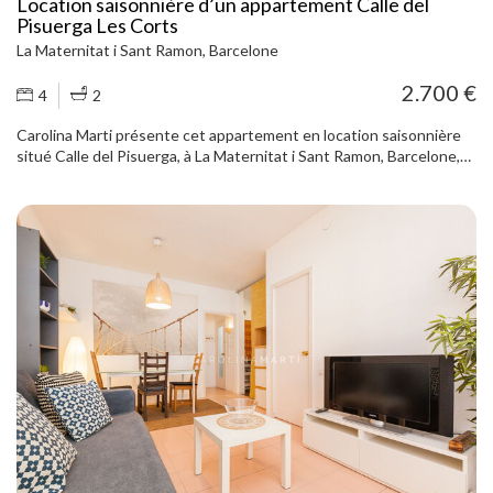
Location saisonnière d’un appartement Calle del
Pisuerga Les Corts
La Maternitat i Sant Ramon, Barcelone
2.700 €
4
2
Carolina Marti présente cet appartement en location saisonnière
situé Calle del Pisuerga, à La Maternitat i Sant Ramon, Barcelone,
dans le quartier de Les Corts – Zona Universitaria, à côté du Camp
Nou. Il s’agit d’un appartement de 174 m² construits, situé au
cinquième étage extérieur avec ascenseur, qui se distingue par ses
beaux volumes, son excellente luminosité naturelle et ses vues
dégagées. Toutes les pièces sont extérieures, ce qui procure une
sensation de confort et de bien-être tout au long de la journée. Le
bien est loué entièrement meublé et sera disponible à partir de
mai. L’espace jour offre un salon-salle à manger d’environ 30 m²,
spacieux et agréable, avec un accès direct à la terrasse, un espace
idéal pour profiter de l’extérieur au quotidien. La cuisine
indépendante, de belles dimensions, est pratique et fonctionnelle,
et comprend également un espace buanderie. L’espace nuit se
compose de 4 chambres. La chambre principale est une suite avec
salle de bains complète, placards intégrés et accès à un balcon. Cet
espace est complété par trois autres chambres doubles, toutes
avec placards intégrés, ainsi qu’une seconde salle de bains