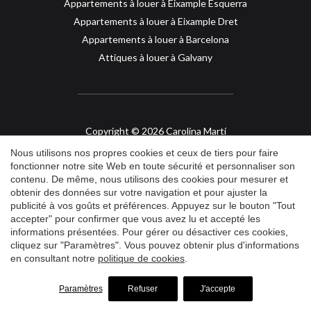
Appartements à louer à Eixample Esquerra
Appartements à louer à Eixample Dret
Appartements à louer à Barcelona
Attiques à louer à Galvany
Copyright © 2026 Carolina Martí
Immobilier dans la partie haute de Barcelone
Nous utilisons nos propres cookies et ceux de tiers pour faire
fonctionner notre site Web en toute sécurité et personnaliser son
API col. 2421
contenu. De même, nous utilisons des cookies pour mesurer et
obtenir des données sur votre navigation et pour ajuster la
publicité à vos goûts et préférences. Appuyez sur le bouton "Tout
Avis légal
accepter" pour confirmer que vous avez lu et accepté les
Politique de Confidentialité
informations présentées. Pour gérer ou désactiver ces cookies,
Politique de Cookies
cliquez sur "Paramètres". Vous pouvez obtenir plus d'informations
en consultant notre
politique de cookies
.
by
iEstrategic
Paramètres
Refuser
J'accepte