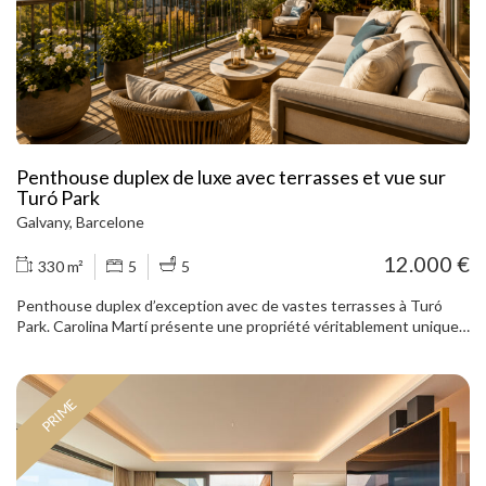
résidence propose des services exclusifs : conciergerie et sécurité
24h/24 et 7j/7, salle de sport de 1 000 m², piscine intérieure
chauffée, spa avec jacuzzi et sauna, solarium, terrain de padel,
piscine à débordement offrant une vue panoramique à 360° sur
Barcelone et une place de stationnement dans le même immeuble.
Charges mensuelles de services : 700 €, non comprises dans le
prix. Une propriété prête à être habitée, idéale pour ceux qui
recherchent design, confort, vue sur la mer et services premium à
Diagonal Mar.
Penthouse duplex de luxe avec terrasses et vue sur
Turó Park
Galvany, Barcelone
12.000 €
330 m²
5
5
Penthouse duplex d’exception avec de vastes terrasses à Turó
Park. Carolina Martí présente une propriété véritablement unique
dans l’un des emplacements les plus prestigieux de Barcelone : un
magnifique penthouse duplex situé à proximité immédiate de Turó
Park, entièrement rénové avec une sélection soignée de matériaux
PRIME
nobles et de prestations haut de gamme. Le logement offre
environ 330 m² habitables répartis sur deux niveaux, auxquels
s’ajoutent 90 m² de terrasses privatives. Ses volumes généreux, sa
luminosité et sa position dominante privilégiée permettent de