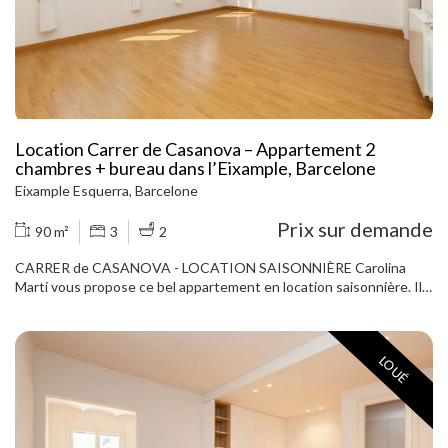
pour l'eau sanitaire que pour la climatisation, au parquet en chêne
HARO, aux meubles Carré, aux sanitaires Duravit et à la cuisine
Santos. L'appartement dispose d'un magnifique et spacieux
solarium et d'une piscine commune sur le toit. Il comprend
également un grand débarras privé dans le même immeuble. À
seulement deux minutes du Passeig de Gràcia, du marché Ninot,
de l'avenue Diagonal et de l'hôpital Clínic, et à proximité de tous les
transports en commun et des boutiques les plus emblématiques
Location Carrer de Casanova – Appartement 2
de la ville. Appelez-nous dès maintenant pour planifier une visite !
chambres + bureau dans l’Eixample, Barcelone
Eixample Esquerra, Barcelone
Prix sur demande
90 m²
3
2
CARRER de CASANOVA - LOCATION SAISONNIÈRE Carolina
Martí vous propose ce bel appartement en location saisonnière. Il
comprend deux chambres doubles, un bureau ou un dressing. Il
dispose d'une salle de bain complète et de toilettes invités. La
cuisine entièrement équipée s'ouvre sur une buanderie. Le
LOUÉ
spacieux séjour s'ouvre sur une grande cour avec vue dégagée.
Parquet, chauffage au gaz et climatisation dans la salle à manger.
LIVRÉ AVEC MOBILIER ET ÉLECTROMÉNAGER NEUFS : Peint en
blanc, avec mobilier et électroménagers neufs. À proximité de
l'hôpital Clínic et du Mercat del Ninot, à cinq minutes du Passeig de