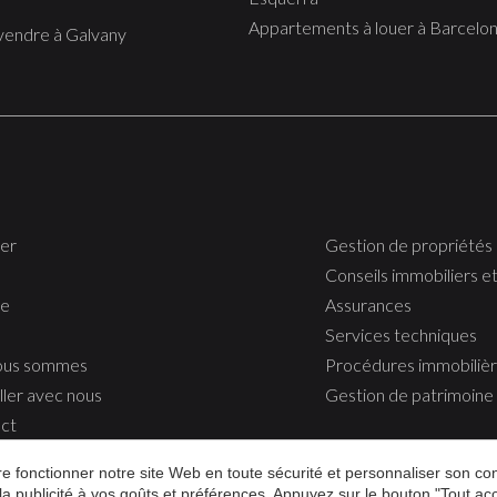
Appartements à louer à Barcelo
 vendre à Galvany
er
Gestion de propriétés
Conseils immobiliers et
re
Assurances
Services techniques
ous sommes
Procédures immobiliè
ller avec nous
Gestion de patrimoine
ct
aire fonctionner notre site Web en toute sécurité et personnaliser son 
 la publicité à vos goûts et préférences. Appuyez sur le bouton "Tout a