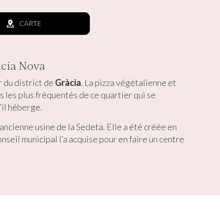
CARTE
àcia Nova
 du district de
Gràcia
. La pizza végétalienne et
s les plus fréquentés de ce quartier qui se
’il héberge.
ancienne usine de la Sedeta. Elle a été créée en
nseil municipal l’a acquise pour en faire un centre