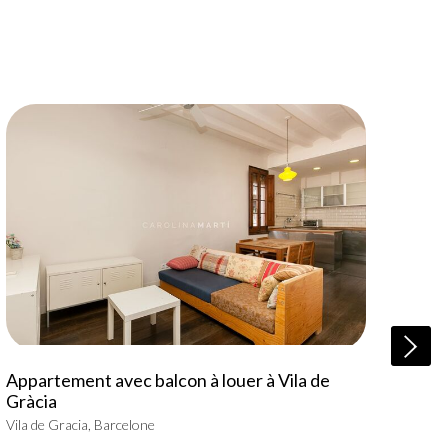
Loc
Appartement avec balcon à louer à Vila de
ave
Gràcia
El Gu
Vila de Gracia, Barcelone
8