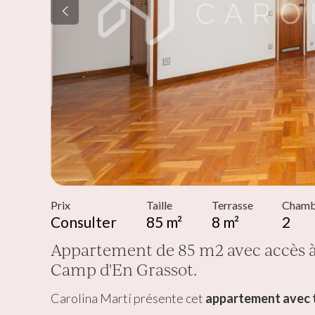
Modif
Techni
Ce site 
d'amélio
L'utilis
empêcher
telle ac
Analys
Prix
Taille
Terrasse
Chamb
Consulter
85 m²
8 m²
2
Ils perm
informat
Web pour
Appartement de 85 m2 avec accès à 
amélior
utilisat
Camp d'En Grassot.
préféren
meilleu
Carolina Martí présente cet
appartement avec t