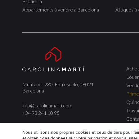
Esquerra
Appartements à vendre à Barcelona
Attiques à
Achet
Louer
Muntaner 280, Entresuelo, 08021
Vend
Barcelona
Prime
Qui n
info@carolinamarti.com
Travai
+34 93 241 10 95
Conta
Nous utilisons nos propres cookies et ceux de tiers pour f
et obtenir des données sur votre navigation et pour ajuster