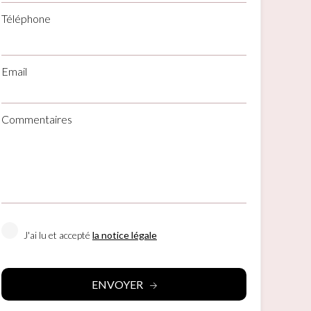
Téléphone
Email
rs actif
Commentaires
llation.
te,
qu'une
 Les
vité du
J'ai lu et accepté
la notice légale
re des
e
ENVOYER