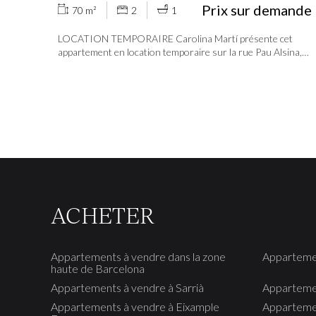
Prix sur demande
70 m²
2
1
LOCATION TEMPORAIRE Carolina Martí présente cet
appartement en location temporaire sur la rue Pau Alsina,
dans le charmant quartier de Gràcia. Cet appartement
lumineux dispose de trois chambres, d'une salle de bain
complète et d'une terrasse de 10 m² avec vue dégagée sur la
ville. Situé au quatrième étage d'un immeuble avec
ascenseur, il offre des pièces spacieuses et beaucoup de
lumière naturelle tout au long de la journée. Situé dans un
quartier central et très bien desservi par les transports en
commun. Contactez-nous pour planifier une visite.
ACHETER
Appartements à vendre dans la zone
Appartemen
haute de Barcelona
Appartements à vendre à Sarrià
Appartemen
Appartements à vendre à Eixample
Appartemen