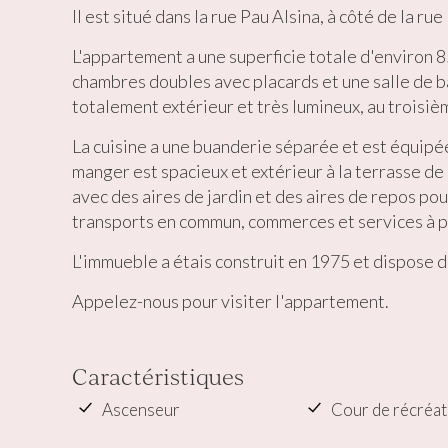
Market
Il est situé dans la rue Pau Alsina, à côté de la rue
Ces cook
L'appartement a une superficie totale d'environ 85
personne
navigat
chambres doubles avec placards et une salle de 
site Web
totalement extérieur et très lumineux, au troisiè
La cuisine a une buanderie séparée et est équipée
manger est spacieux et extérieur à la terrasse de 
avec des aires de jardin et des aires de repos po
transports en commun, commerces et services à p
L'immueble a étais construit en 1975 et dispose d
Appelez-nous pour visiter l'appartement.
Caractéristiques
Ascenseur
Cour de récréat