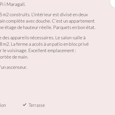
ing et Publicité
 Pi i Maragall.
ies sont utilisés pour stocker des informations sur les préférences et 
 m2 construits. L'intérieur est divisé en deux
ls de l'utilisateur grâce à l'observation continue de ses habitudes de
ion. Grâce à eux, nous pouvons connaître les habitudes de navigation s
bain complète avec douche. C'est un appartement
 et afficher des publicités liées au profil de navigation de l'utilisateur.
me étage de hauteur réelle. Parquets en bon état.
 des appareils nécessaires. Le salon-salle à
Enregistrer les paramètres
Tout accepter
8 m2. La ferme a accès à un patio en bloc privé
ur le voisinage. Excellent emplacement :
ortée de main.
'un ascenseur.
ion
Terrasse