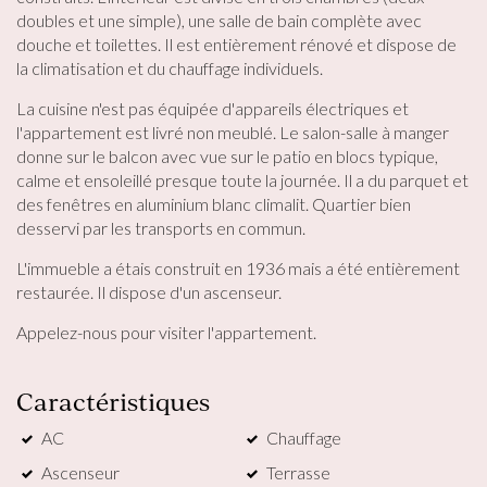
doubles et une simple), une salle de bain complète avec
douche et toilettes. Il est entièrement rénové et dispose de
la climatisation et du chauffage individuels.
La cuisine n'est pas équipée d'appareils électriques et
l'appartement est livré non meublé. Le salon-salle à manger
donne sur le balcon avec vue sur le patio en blocs typique,
calme et ensoleillé presque toute la journée. Il a du parquet et
des fenêtres en aluminium blanc climalit. Quartier bien
Modifier les cookies
desservi par les transports en commun.
L'immueble a étais construit en 1936 mais a été entièrement
Technique et Fonctionnel
Toujours actif
restaurée. Il dispose d'un ascenseur.
Ce site Web utilise ses propres cookies pour collecter des
Appelez-nous pour visiter l'appartement.
informations afin d'améliorer nos services. Si vous
continuez à naviguer, vous acceptez leur installation.
L'utilisateur a la possibilité de configurer son navigateur,
pouvant, s'il le souhaite, empêcher leur installation sur son
Caractéristiques
disque dur, même s'il doit garder à l'esprit qu'une telle
action peut entraîner des difficultés de navigation sur le
AC
Chauffage
site.
Ascenseur
Terrasse