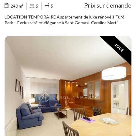
Prix sur demande
240 m²
5
5
LOCATION TEMPORAIRE Appartement de luxe rénové à Turó
Park – Exclusivité et élégance à Sant Gervasi. Carolina Martí
présente cette impressionnante propriété avec cinq chambres,
quatre salles de bains et des toilettes invités. Dans l'un des
quartiers les plus convoités de Barcelone : le parc Turó. Un
LOUÉ
appartement de luxe, récemment rénové avec des matériaux de
première qualité, où chaque détail a été soigneusement pensé
pour offrir une expérience de vie unique. La maison se distingue
par son espace, sa lumière naturelle et ses hauts plafonds, offrant
une disposition idéale pour ceux qui apprécient le confort et le
design. Un élégant salon-salle à manger de près de 60 m² vous
accueille dans une maison pleine de style et de chaleur. La suite
principale dispose d'un grand dressing et d'une salle de bain privée.
Les trois autres chambres sont agencées de manière fonctionnelle
: deux d'entre elles partagent une salle de bain complète, tandis
que la troisième dispose d'une salle de bain séparée. De plus, la
maison comprend une chambre de service avec sa propre salle de
bain. La kitchenette séparée, équipée d'appareils électroménagers
neufs, est conçue pour être appréciée au quotidien et lors
d'occasions spéciales. La propriété est livrée entièrement meublée,
prête à emménager. Les planchers en bois naturel traité et les