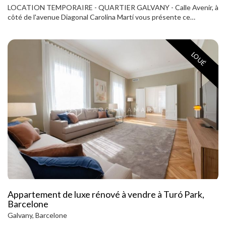
LOCATION TEMPORAIRE - QUARTIER GALVANY - Calle Avenir, à
côté de l'avenue Diagonal Carolina Martí vous présente ce
confortable appartement extérieur d'environ 80 m², situé au
cinquième étage d'un immeuble avec ascenseur et service de
conciergerie. En excellent état, il sera livré entièrement meublé et
LOUÉ
équipé. Il comprend deux chambres (une double avec salle de bains
privative et une simple), deux salles de bains complètes et un petit
bureau idéal pour le télétravail ou les études. Le spacieux salon se
distingue par sa grande fenêtre baignant la pièce de lumière
naturelle. La cuisine est entièrement équipée et prête à l'emploi.
Situé dans l'un des quartiers les plus dynamiques du quartier de
Galvany, l'appartement est entouré de commerces et de services,
et bénéficie d'une excellente desserte par l'avenue Diagonal.
Appelez pour visiter l'appartement.
Appartement de luxe rénové à vendre à Turó Park,
Barcelone
Galvany, Barcelone