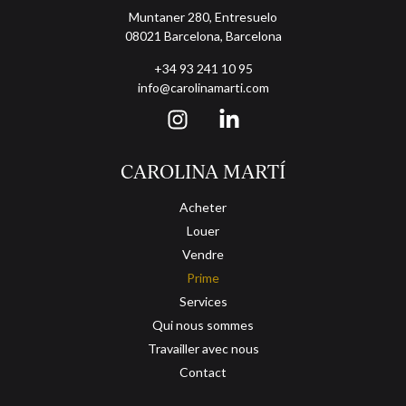
Ferrocarrils de la Generalitat. Ne manquez pas l'occasion de le
Muntaner 280, Entresuelo
visiter. Appelez-nous et planifiez votre rendez-vous.
08021 Barcelona, Barcelona
+34 93 241 10 95
info@carolinamarti.com
CAROLINA MARTÍ
Acheter
Louer
Vendre
Prime
Services
Qui nous sommes
Travailler avec nous
Contact