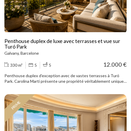
Penthouse duplex de luxe avec terrasses et vue sur
Turó Park
Galvany, Barcelone
12.000 €
330 m²
5
5
Penthouse duplex d’exception avec de vastes terrasses à Turó
Park. Carolina Martí présente une propriété véritablement unique
dans l’un des emplacements les plus prestigieux de Barcelone : un
magnifique penthouse duplex situé à proximité immédiate de Turó
Park, entièrement rénové avec une sélection soignée de matériaux
PRIME
nobles et de prestations haut de gamme. Le logement offre
environ 330 m² habitables répartis sur deux niveaux, auxquels
s’ajoutent 90 m² de terrasses privatives. Ses volumes généreux, sa
luminosité et sa position dominante privilégiée permettent de
profiter de vues dégagées sur le parc, la ville et le Tibidabo. L’étage