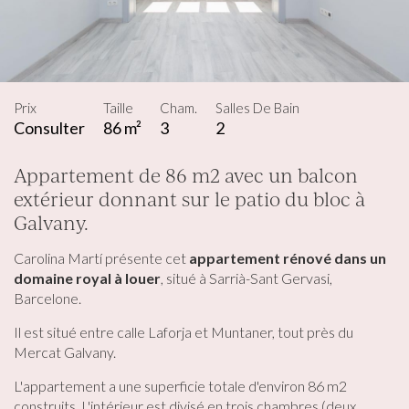
Prix
Taille
Cham.
Salles De Bain
Consulter
86 m²
3
2
Appartement de 86 m2 avec un balcon
extérieur donnant sur le patio du bloc à
Galvany.
Carolina Martí présente cet
appartement rénové dans un
domaine royal à louer
, situé à Sarrià-Sant Gervasi,
Barcelone.
Il est situé entre calle Laforja et Muntaner, tout près du
Mercat Galvany.
L'appartement a une superficie totale d'environ 86 m2
construits. L'intérieur est divisé en trois chambres (deux