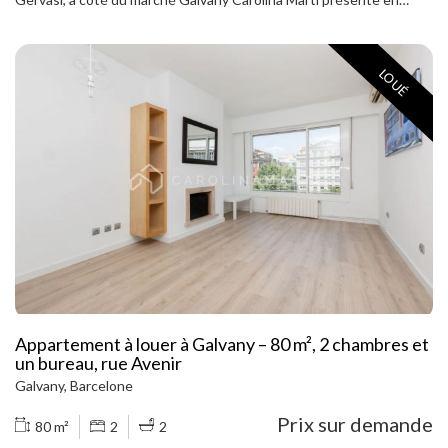
exclusivité cet impressionnant penthouse en parfait état, situé
dans la prestigieuse rue La Forja, dans l'un des quartiers les plus
prisés de Barcelone. L'appartement comprend trois chambres, deux
LOUÉ
salles de bain complètes et un spacieux salon-salle à manger avec
accès direct à l'une des deux terrasses privées, idéales pour
profiter du soleil et de la tranquillité du quartier. La cuisine
entièrement équipée, intégrée au salon, crée un espace moderne,
fonctionnel et très lumineux. L'appartement est entièrement
meublé et présente une décoration chaleureuse et élégante.
L'immeuble est équipé d'un ascenseur et est en excellent état. Ses
deux terrasses privées, l'une accessible depuis le salon et l'autre
depuis la suite parentale, sont idéales pour profiter du plein air en
toute intimité. Une opportunité unique de vivre dans l'un des
quartiers les plus exclusifs de Barcelone. Ne manquez pas cette
opportunité — contactez-nous et planifiez votre visite dès
aujourd'hui.
Appartement à louer à Galvany – 80 m², 2 chambres et
un bureau, rue Avenir
Galvany, Barcelone
Prix sur demande
80 m²
2
2