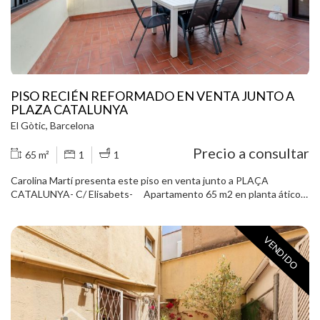
PISO RECIÉN REFORMADO EN VENTA JUNTO A
PLAZA CATALUNYA
El Gòtic, Barcelona
Precio a consultar
65 m²
1
1
Carolina Martí presenta este piso en venta junto a PLAÇA
CATALUNYA- C/ Elisabets- Apartamento 65 m2 en planta ático
con fantástica terraza 16 m2, totalmente reformado, en estilo
moderno. Dispone de 1 dormitorio doble con vestidor, salón con
cocina integrada, baño completo. Totalmente exterior, tranquilo y
VENDIDO
muy soleado. Las características del ático son de suelo de parquet,
aire acondicionado con bomba de calor, ventanas aluminio y techos
altos. El edificio ha sido rehabilitado hace pocos años, y es una finca
con muy pocos vecinos. Al lado del Museo MACBA, calle Tallers,
hotel Camper, transportes públicos, todo tipo de comercios cerca.
Llame y agende una visita.