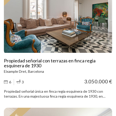
cocina, independiente y con zona de office, ofrece un espacio
funcional para el día a día. La zona de noche se compone de tres
dormitorios dobles, incluyendo una suite principal con baño de
grandes dimensiones, vestidor y una práctica zona de gimnasio. La
vivienda cuenta además con dos baños completos y un aseo, lo que
aporta comodidad y funcionalidad. Ubicada en una finca de los años
70, el edificio presenta una cuidada imagen, dispone de dos
ascensores, servicio de conserjería y acceso exterior adaptado. En
el precio se incluye una plaza de parking en el mismo edificio, un
valor añadido en esta ubicación. Una vivienda amplia, bien
distribuida y con espacio exterior, ideal para quienes buscan vivir en
el centro de Galvany, con todos los servicios y comercios al alcance.
Propiedad señorial con terrazas en finca regia
esquinera de 1930
Eixample Dret, Barcelona
3.050.000 €
6
3
Propiedad señorial única en finca regia esquinera de 1930 con
terrazas. En una majestuosa finca regia esquinera de 1930, en
pleno corazón de Barcelona, se sitúa esta excepcional vivienda
señorial, a escasos pasos de Plaça Urquinaona, muy próxima a Plaça
de Catalunya y al emblemático Passeig de Gràcia, rodeada de
arquitectura histórica, boutiques de lujo y los edificios más