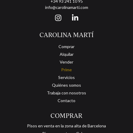
Una pieza única en estado de origen, ideal para quienes buscan
+34 93 241 10 95
crear una residencia Prime a medida en el tramo más icónico del
info@carolinamarti.com
Passeig de Gràcia.
CAROLINA MARTÍ
Comprar
Alquilar
Vender
Prime
Servicios
Quiénes somos
Trabaja con nosotros
Contacto
COMPRAR
Pisos en venta en la zona alta de Barcelona