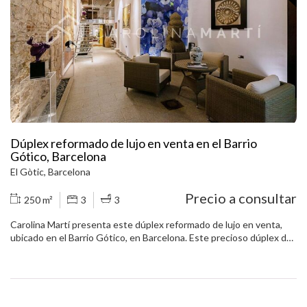
mejor experiencia a través de productos recomendados.
exterior a una fantástica terraza de 25 m2. Es un ático y se
encuentra en buen estado general. La ubicación es excelente,
junto a monumentos históricos y toda clase de servicios y
Marketing y publicidad
comercios alrededor. La finca fue construida en el año 1900.
Llámenos para visitar el piso.
Estas cookies son utilizadas para almacenar información
sobre las preferencias y elecciones personales del usuario
a través de la observación continuada de sus hábitos de
navegación. Gracias a ellas, podemos conocer los hábitos
de navegación en el sitio web y mostrar publicidad
relacionada con el perfil de navegación del usuario.
Dúplex reformado de lujo en venta en el Barrio
Gótico, Barcelona
El Gòtic, Barcelona
Precio a consultar
250 m²
3
3
Carolina Martí presenta este dúplex reformado de lujo en venta,
ubicado en el Barrio Gótico, en Barcelona. Este precioso dúplex de
planta baja totalmente reformada, se divide en dos alturas. La
primera planta cuenta con un total de 160 m2, con dos espaciosas
salas, una cocina preciosa y un patio interior ajardinado y decorado
realmente excepcional. En la segunda planta (u/o altillo)
encontramos dos dormitorios dobles tipo 'suite', con sus