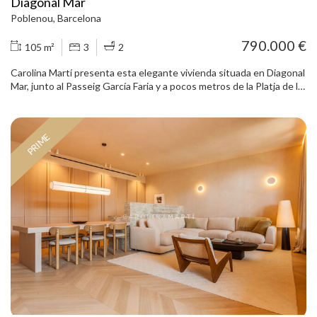
Diagonal Mar
Poblenou, Barcelona
790.000 €
105 m²
3
2
Carolina Martí presenta esta elegante vivienda situada en Diagonal
Mar, junto al Passeig García Faria y a pocos metros de la Platja de la
Nova Mar Bella. Ubicada en una planta alta, la propiedad destaca
por su luminosidad, sus vistas despejadas y una agradable
sensación de calma, en un entorno residencial consolidado junto al
PRIME
mar. La vivienda dispone de 3 dormitorios y 2 baños, con una
distribución racional que separa claramente la zona de día de la
zona de noche. El amplio salón-comedor conecta directamente con
una terraza de 14 m² orientada al mar, también accesible desde la
cocina office, creando un espacio exterior ideal para disfrutar de la
luz natural y del entorno mediterráneo. Todas las estancias
principales son exteriores, incluyendo el salón, la cocina y los
dormitorios, lo que aporta una excelente entrada de luz durante el
día. La suite principal cuenta con baño privado, vestidor y jacuzzi,
mientras que el resto de habitaciones ofrecen armarios
empotrados y una distribución cómoda y funcional. La propiedad
incorpora suelos de parquet, aire acondicionado, calefacción,
ventanas de aluminio, cuarto de aguas, plaza de aparcamiento y
trastero, ambos con acceso directo desde el ascensor. El edificio se