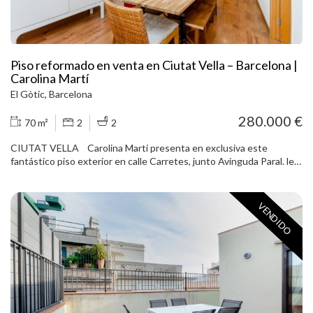
Piso reformado en venta en Ciutat Vella – Barcelona |
Carolina Martí
El Gòtic, Barcelona
280.000 €
70 m²
2
2
CIUTAT VELLA Carolina Martí presenta en exclusiva este
fantástico piso exterior en calle Carretes, junto Avinguda Paral. lel.
Entre Raval y Poble Sec, esta vivienda de 70 m2 consta de 2
dormitorios dobles, con 2 baños completos (bañera y plato de
ducha), amplio comedor con cocina integrada, y un funcional
VENDIDO
espacio de lavadero. El salón y el dormitorio principal tienen salida
directa a balcón. Características: Finca rehabilitada integralmente
hace 20 años Servicio de ascensor Tercera planta real Techos altos
con zonas de vigas vistas Calidades interiores a destacar: Suelos
de parquet Aire frío/calor por conductos Ventanales exteriores
madera tratada con doble vidrio tipo Climalit, ventanas interiores
de pvc blanco Junto metro L3 (Paral. lel), Poble Sec, Mercat de
Sant Antoni Llámenos para concertar visita!