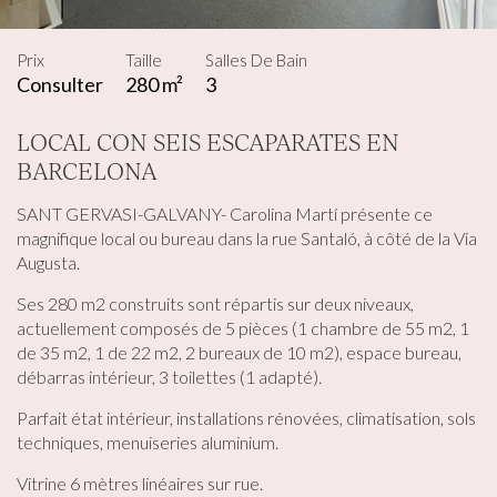
Prix
Taille
Salles De Bain
Consulter
280 m²
3
Modifier les cookies
LOCAL CON SEIS ESCAPARATES EN
BARCELONA
Technique et Fonctionnel
Toujours actif
Ce site Web utilise ses propres cookies pour collecter des
SANT GERVASI-GALVANY- Carolina Martí présente ce
informations afin d'améliorer nos services. Si vous
continuez à naviguer, vous acceptez leur installation.
magnifique local ou bureau dans la rue Santaló, à côté de la Via
L'utilisateur a la possibilité de configurer son navigateur,
Augusta.
pouvant, s'il le souhaite, empêcher leur installation sur son
disque dur, même s'il doit garder à l'esprit qu'une telle
Ses 280 m2 construits sont répartis sur deux niveaux,
action peut entraîner des difficultés de navigation sur le
site.
actuellement composés de 5 pièces (1 chambre de 55 m2, 1
de 35 m2, 1 de 22 m2, 2 bureaux de 10 m2), espace bureau,
débarras intérieur, 3 toilettes (1 adapté).
Analyse et Personnalisation
Parfait état intérieur, installations rénovées, climatisation, sols
Ils permettent le suivi et l'analyse du comportement des
utilisateurs de ce site. Les informations collectées via ce
techniques, menuiseries aluminium.
type de cookies sont utilisées pour mesurer l'activité du
Web pour l'élaboration des profils de navigation des
Vitrine 6 mètres linéaires sur rue.
utilisateurs afin d'introduire des améliorations basées sur