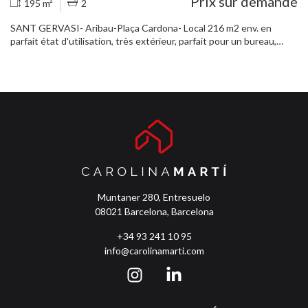
Prix sur demande
195 m²
2
SANT GERVASI- Aribau-Plaça Cardona- Local 216 m2 env. en
parfait état d'utilisation, très extérieur, parfait pour un bureau,
bureau avec entrepôt... Il se compose de 6 bureaux/chambres plus
4 pièces pour classement, 2 toilettes, coin bureau, réception. Il
dispose de la climatisation, d'armoires encastrées, tous les
meubles actuels peuvent rester. Appelez pour planifier une visite.
Muntaner 280, Entresuelo
08021 Barcelona, Barcelona
+34 93 241 10 95
info@carolinamarti.com