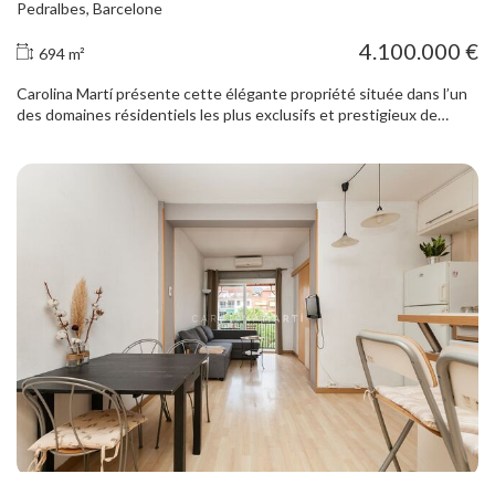
Pedralbes, Barcelone
4.100.000 €
694 m²
Carolina Martí présente cette élégante propriété située dans l’un
des domaines résidentiels les plus exclusifs et prestigieux de
Pedralbes, le quartier le plus prisé de Barcelone. Une propriété
unique qui associe intimité, volumes généreux et sécurité dans un
environnement résidentiel privilégié, entouré d’espaces verts et à
proximité des meilleurs établissements scolaires internationaux et
écoles de commerce de la ville. La propriété offre 694 m² construits
sur une parcelle d’environ 900 m² orientée sud-est, ce qui lui assure
un excellent apport de lumière naturelle tout au long de la journée.
Elle fait partie d’un complexe résidentiel exclusif avec piscine,
terrain de padel, service de sécurité et conciergerie 24h/24. La
maison dispose d’agréables jardins privatifs à l’avant comme à
l’arrière, idéals pour profiter du climat méditerranéen et d’espaces
extérieurs en toute intimité. Au rez-de-chaussée se trouve un
vaste salon avec cheminée, de grandes baies vitrées et un accès
direct à un agréable porche ainsi qu’au jardin. La salle à manger
indépendante apporte élégance et fonctionnalité à l’espace de vie.
Très lumineuse, la cuisine avec espace repas donne sur une cour
intérieure et communique avec l’espace de service doté d’une salle
de bains complète. Ce niveau comprend également des toilettes