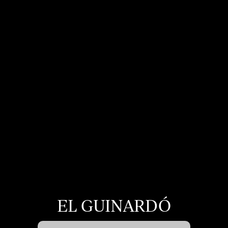
grâce à l'observation continue de ses habitudes de
navigation. Grâce à eux, nous pouvons connaître les
habitudes de navigation sur le site Web et afficher des
publicités liées au profil de navigation de l'utilisateur.
EL GUINARDÓ